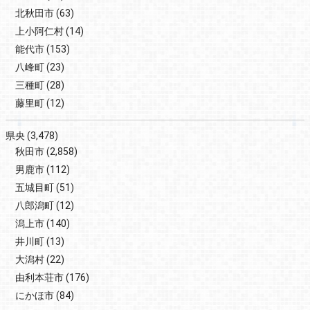
北秋田市
(63)
上小阿仁村
(14)
能代市
(153)
八峰町
(23)
三種町
(28)
藤里町
(12)
県央
(3,478)
秋田市
(2,858)
男鹿市
(112)
五城目町
(51)
八郎潟町
(12)
潟上市
(140)
井川町
(13)
大潟村
(22)
由利本荘市
(176)
にかほ市
(84)