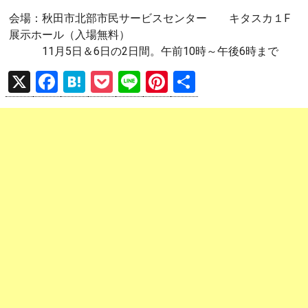
会場：秋田市北部市民サービスセンター キタスカ１F
展示ホール（入場無料）
11月5日＆6日の2日間。午前10時～午後6時まで
X
F
H
P
Li
Pi
共
a
at
o
n
nt
有
ce
e
ck
e
er
b
n
et
es
o
a
t
o
k