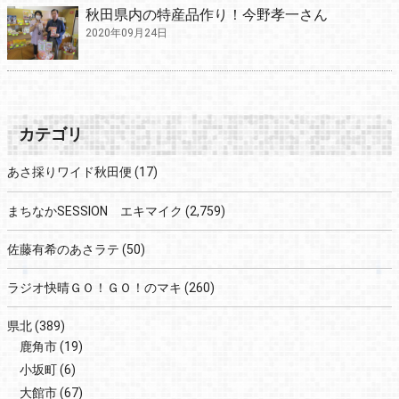
秋田県内の特産品作り！今野孝一さん
2020年09月24日
カテゴリ
あさ採りワイド秋田便
(17)
まちなかSESSION エキマイク
(2,759)
佐藤有希のあさラテ
(50)
ラジオ快晴ＧＯ！ＧＯ！のマキ
(260)
県北
(389)
鹿角市
(19)
小坂町
(6)
大館市
(67)