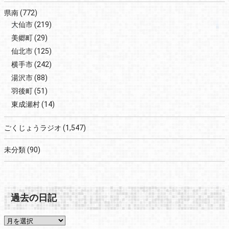
県南
(772)
大仙市
(219)
美郷町
(29)
仙北市
(125)
横手市
(242)
湯沢市
(88)
羽後町
(51)
東成瀬村
(14)
ごくじょうラジオ
(1,547)
未分類
(90)
過去の日記