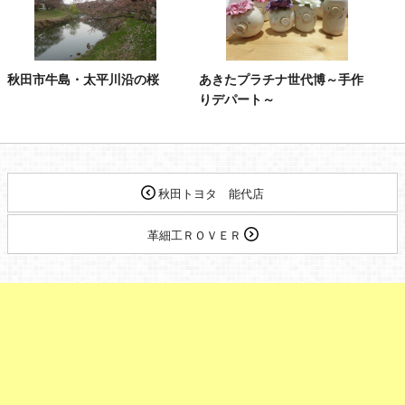
秋田市牛島・太平川沿の桜
あきたプラチナ世代博～手作
りデパート～
秋田トヨタ 能代店
革細工ＲＯＶＥＲ