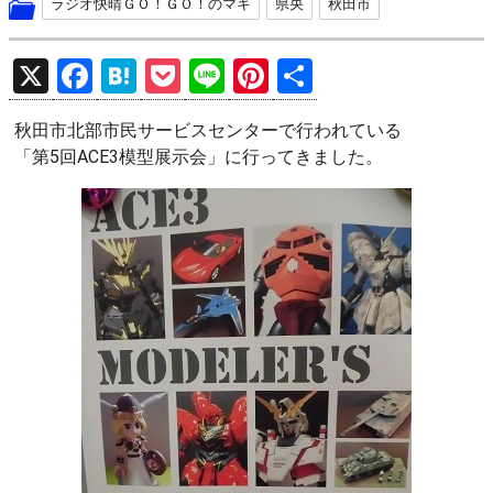
ラジオ快晴ＧＯ！ＧＯ！のマキ
県央
秋田市
X
F
H
P
Li
Pi
共
a
at
o
n
nt
有
秋田市北部市民サービスセンターで行われている
ce
e
ck
e
er
「第5回ACE3模型展示会」に行ってきました。
b
n
et
es
o
a
t
o
k