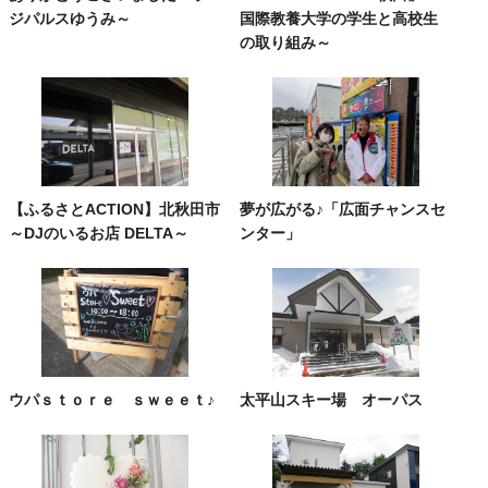
ジパルスゆうみ～
国際教養大学の学生と高校生
の取り組み～
【ふるさとACTION】北秋田市
夢が広がる♪「広面チャンスセ
～DJのいるお店 DELTA～
ンター」
ウパｓｔｏｒｅ ｓｗｅｅｔ♪
太平山スキー場 オーパス