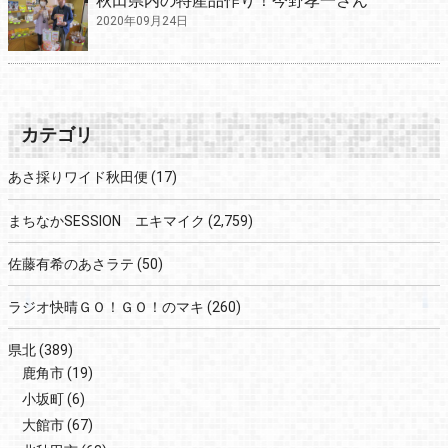
秋田県内の特産品作り！今野孝一さん
2020年09月24日
カテゴリ
あさ採りワイド秋田便
(17)
まちなかSESSION エキマイク
(2,759)
佐藤有希のあさラテ
(50)
ラジオ快晴ＧＯ！ＧＯ！のマキ
(260)
県北
(389)
鹿角市
(19)
小坂町
(6)
大館市
(67)