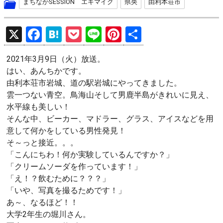
まちなかSESSION エキマイク
県央
由利本荘市
X
F
H
P
Li
Pi
共
a
at
o
n
nt
有
2021年3月9日（火）放送。
ce
e
ck
e
er
はい、あんちかです。
b
n
et
es
由利本荘市岩城、道の駅岩城にやってきました。
o
a
t
雲一つない青空。鳥海山そして男鹿半島がきれいに見え、
水平線も美しい！
o
そんな中、ビーカー、マドラー、グラス、アイスなどを用
k
意して何かをしている男性発見！
そ～っと接近。。。
「こんにちわ！何か実験しているんですか？」
「クリームソーダを作っています！」
「え！？飲むために？？？」
「いや、写真を撮るためです！」
あ～、なるほど！！
大学2年生の堀川さん。