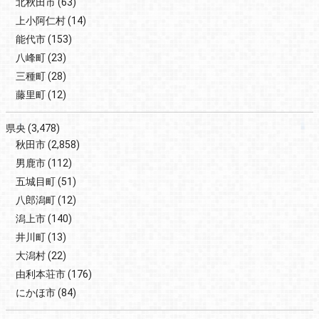
北秋田市
(63)
上小阿仁村
(14)
能代市
(153)
八峰町
(23)
三種町
(28)
藤里町
(12)
県央
(3,478)
秋田市
(2,858)
男鹿市
(112)
五城目町
(51)
八郎潟町
(12)
潟上市
(140)
井川町
(13)
大潟村
(22)
由利本荘市
(176)
にかほ市
(84)