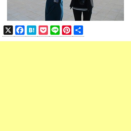
X
F
H
P
Li
Pi
共
a
at
o
n
nt
有
ce
e
ck
e
er
b
n
et
es
o
a
t
o
k