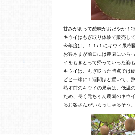
甘みがあって酸味がおだやか！
キウイはもぎ取り体験で販売し
今年度は、１１/１にキウイ果樹
お客さまが前日には農園にいら
イをもぎとって帰っていった姿
キウイは、もぎ取った時点では
どと一緒に１週間ほど置いて、
熟す前のキウイの果実は、低温
ため、長く元ちゃん農園のキウ
るお客さんがいらっしゃるそう