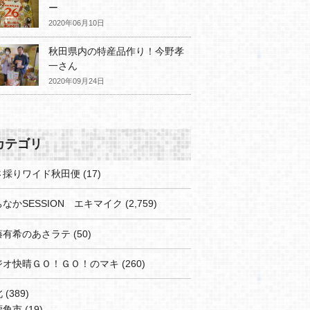
ー
2020年06月10日
秋田県内の特産品作り！今野孝
一さん
2020年09月24日
カテゴリ
さ採りワイド秋田便
(17)
なかSESSION エキマイク
(2,759)
藤有希のあさラテ
(50)
ジオ快晴ＧＯ！ＧＯ！のマキ
(260)
北
(389)
鹿角市
(19)