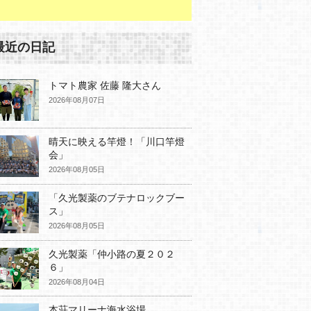
最近の日記
トマト農家 佐藤 隆大さん
2026年08月07日
晴天に映える竿燈！「川口竿燈
会」
2026年08月05日
「久光製薬のブテナロックブー
ス」
2026年08月05日
久光製薬「仲小路の夏２０２
６」
2026年08月04日
本荘マリーナ海水浴場