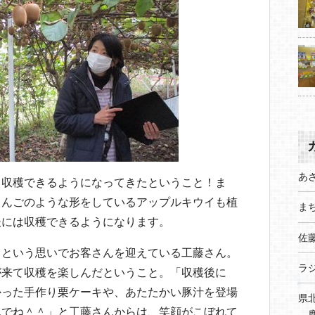
あ
も収穫できるようになってきたということ！ま
りんごのような形をしているアップルキウイも植
まち
後には収穫できるようになります。
佐
」という思いでお客さんを迎えている工藤さん。
ラ
が来て収穫を楽しんだということ。「収穫後に
かった手作り栗ケーキや、あたたかい豚汁を登場
県
んでね＾＾」と工藤さんからは、笑顔がこぼれて