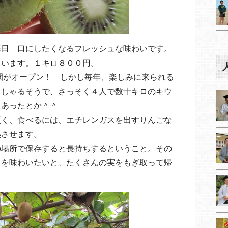
毎日 口にしたくなるフレッシュな味わいです。
ています。１キロ８００円。
園がオープン！ しかし毎年、楽しみに来られる
っしゃるそうで、さっそく４人で数十キロのキウ
もあったとか＾＾
硬く、食べるには、エチレンガスを出すりんごな
熟させます。
の場所で保存すると長持ちするということ。その
イを味わいたいと、たくさんの実をもぎ取って帰
。