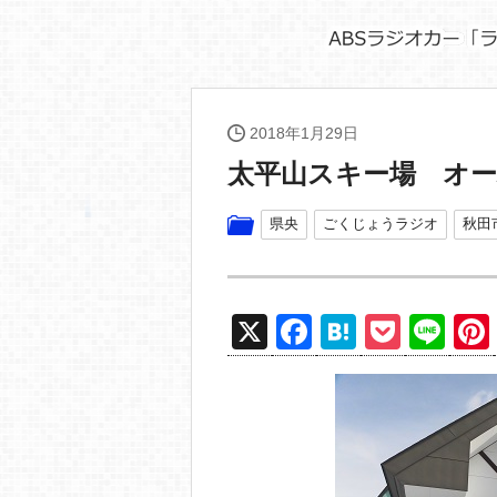
2018年1月29日
太平山スキー場 オ
県央
ごくじょうラジオ
秋田
X
F
H
P
Li
a
at
o
n
c
e
ck
e
e
n
et
b
a