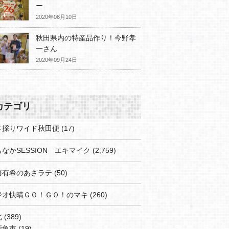
ー
2020年06月10日
秋田県内の特産品作り！今野孝
一さん
2020年09月24日
カテゴリ
さ採りワイド秋田便
(17)
なかSESSION エキマイク
(2,759)
藤有希のあさラテ
(50)
ジオ快晴ＧＯ！ＧＯ！のマキ
(260)
北
(389)
鹿角市
(19)