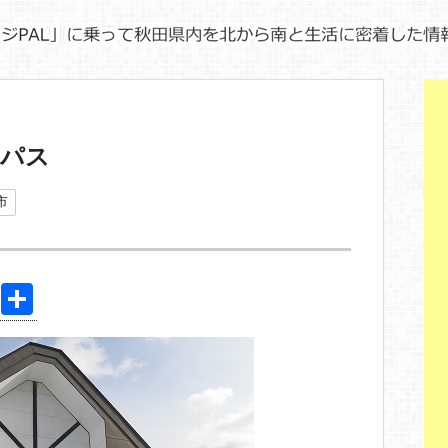
ーパス
市
Pi
共
nt
有
er
e
st