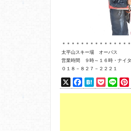
＊＊＊＊＊＊＊＊＊＊＊＊＊＊
太平山スキー場 オーパス
営業時間 ９時～１６時・ナイ
０１８－８２７－２２２１
X
F
H
P
Li
a
at
o
n
c
e
ck
e
e
n
et
b
a
o