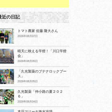
最近の日記
トマト農家 佐藤 隆大さん
2026年08月07日
晴天に映える竿燈！「川口竿燈
会」
2026年08月05日
「久光製薬のブテナロックブー
ス」
2026年08月05日
久光製薬「仲小路の夏２０２
６」
2026年08月04日
本荘マリーナ海水浴場