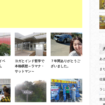
あ
イベ
ヨガとインド哲学で
７年間ありがとうご
ん
本格瞑想～ラマナ・
ざいました。
まち
サットマン～
佐
ラ
県