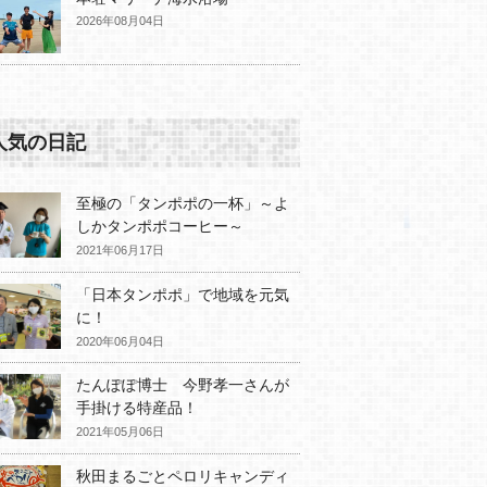
2026年08月04日
人気の日記
至極の「タンポポの一杯」～よ
しかタンポポコーヒー～
2021年06月17日
「日本タンポポ」で地域を元気
に！
2020年06月04日
たんぽぽ博士 今野孝一さんが
手掛ける特産品！
2021年05月06日
秋田まるごとペロリキャンディ