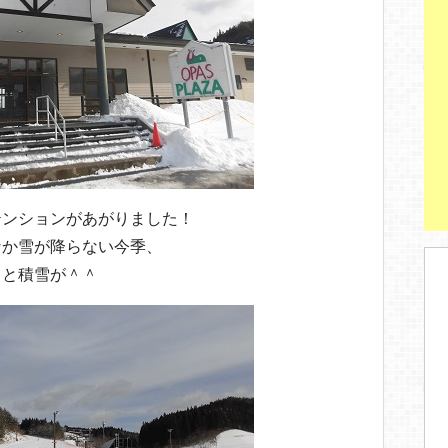
テンションがあがりました！
なか雪が降らない今季、
りと積雪が＾＾