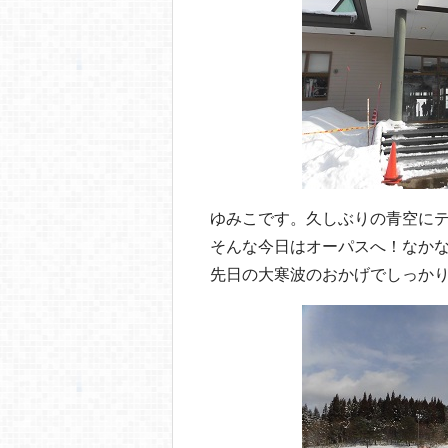
o
o
k
ゆみこです。久しぶりの青空に
そんな今日はオーパスへ！なか
先日の大寒波のおかげでしっか