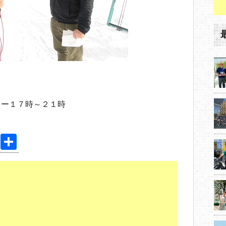
＊
ター１７時～２１時
Pi
共
nt
有
er
e
st