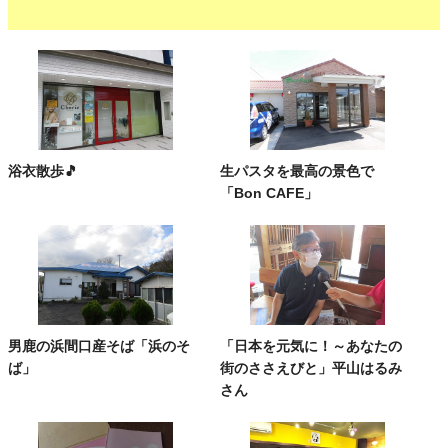
浴衣散歩🎵
生パスタを最高の景色で
「Bon CAFE」
男鹿の浜間口産そば「浜のそ
「日本を元気に！～あなたの
ば」
街のささえびと」平山はるみ
さん