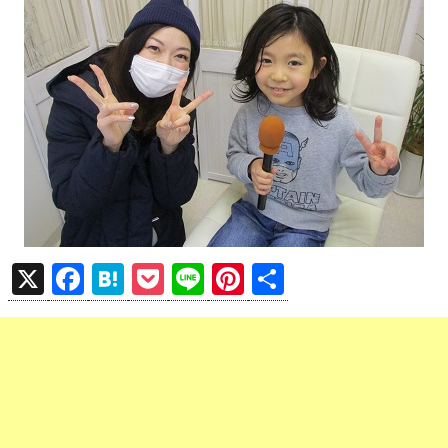
X
F
H
P
Li
Pi
共
a
at
o
n
nt
有
ce
e
ck
e
er
b
n
et
es
o
a
t
o