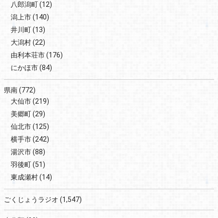
八郎潟町
(12)
潟上市
(140)
井川町
(13)
大潟村
(22)
由利本荘市
(176)
にかほ市
(84)
県南
(772)
大仙市
(219)
美郷町
(29)
仙北市
(125)
横手市
(242)
湯沢市
(88)
羽後町
(51)
東成瀬村
(14)
ごくじょうラジオ
(1,547)