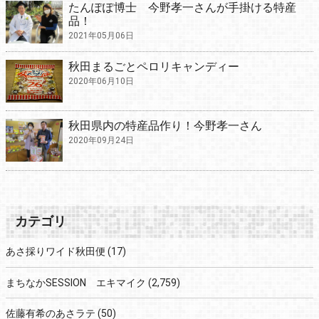
たんぽぽ博士 今野孝一さんが手掛ける特産
品！
2021年05月06日
秋田まるごとペロリキャンディー
2020年06月10日
秋田県内の特産品作り！今野孝一さん
2020年09月24日
カテゴリ
あさ採りワイド秋田便
(17)
まちなかSESSION エキマイク
(2,759)
佐藤有希のあさラテ
(50)