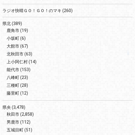
ラジオ快晴ＧＯ！ＧＯ！のマキ
(260)
県北
(389)
鹿角市
(19)
小坂町
(6)
大館市
(67)
北秋田市
(63)
上小阿仁村
(14)
能代市
(153)
八峰町
(23)
三種町
(28)
藤里町
(12)
県央
(3,478)
秋田市
(2,858)
男鹿市
(112)
五城目町
(51)