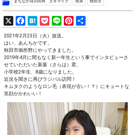
まちなかSESSION エキマイク
県央
秋田市
X
F
H
P
Li
Pi
共
a
at
o
n
nt
有
2021年2月23日（火）放送。
ce
e
ck
e
er
はい、あんちかです。
b
n
et
es
秋田市御所野にやってきました。
o
a
t
2019年4月に間もなく新一年生という事でインタビューさ
せていただいた新葉（さらは）君。
o
小学校2年生、8歳になりました。
k
近況を聞きに再びラジパル訪問！
キムタクのようなロン毛（表現が古い！？）にキュートな
笑顔がかわいい！