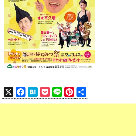
X
F
H
P
Li
Pi
共
a
at
o
n
nt
有
ce
e
ck
e
er
b
n
et
es
o
a
t