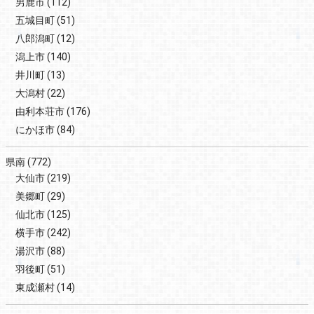
男鹿市
(112)
五城目町
(51)
八郎潟町
(12)
潟上市
(140)
井川町
(13)
大潟村
(22)
由利本荘市
(176)
にかほ市
(84)
県南
(772)
大仙市
(219)
美郷町
(29)
仙北市
(125)
横手市
(242)
湯沢市
(88)
羽後町
(51)
東成瀬村
(14)