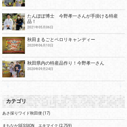
たんぽぽ博士 今野孝一さんが手掛ける特産
品！
2021年05月06日
秋田まるごとペロリキャンディー
2020年06月10日
秋田県内の特産品作り！今野孝一さん
2020年09月24日
カテゴリ
あさ採りワイド秋田便
(17)
まちなかSESSION エキマイク
(2,759)