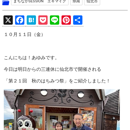
まちなかSESSION エキマイク
県南
仙北市
X
F
H
P
Li
Pi
共
a
at
o
n
nt
有
１０月１１日（金）
ce
e
ck
e
er
b
n
et
es
o
a
t
こんにちは！あゆみです。
o
今日は明日からの三連休に仙北市で開催される
k
「第２１回 秋のはちみつ祭」をご紹介しました！