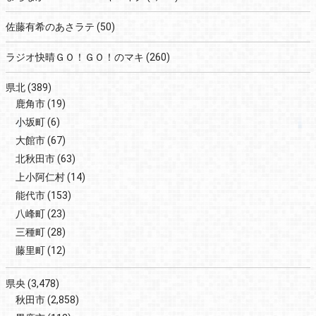
佐藤有希のあさラテ
(50)
ラジオ快晴ＧＯ！ＧＯ！のマキ
(260)
県北
(389)
鹿角市
(19)
小坂町
(6)
大館市
(67)
北秋田市
(63)
上小阿仁村
(14)
能代市
(153)
八峰町
(23)
三種町
(28)
藤里町
(12)
県央
(3,478)
秋田市
(2,858)