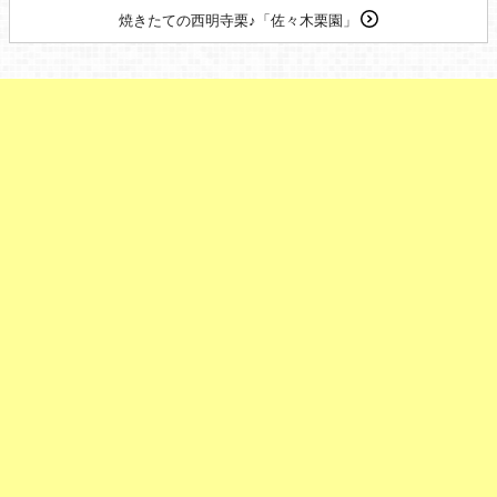
焼きたての西明寺栗♪「佐々木栗園」