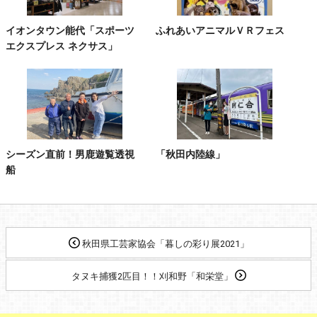
イオンタウン能代「スポーツ
ふれあいアニマルＶＲフェス
エクスプレス ネクサス」
シーズン直前！男鹿遊覧透視
「秋田内陸線」
船
秋田県工芸家協会「暮しの彩り展2021」
タヌキ捕獲2匹目！！刈和野「和栄堂」