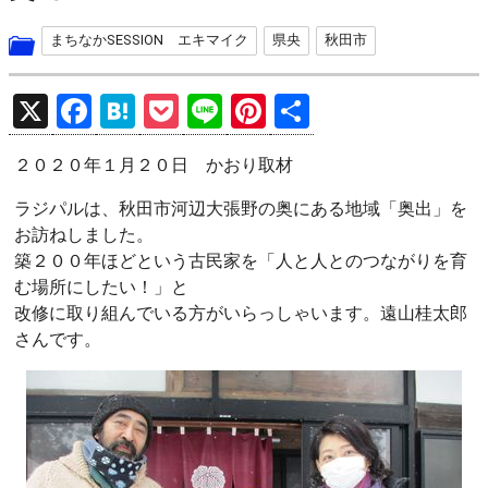
まちなかSESSION エキマイク
県央
秋田市
X
F
H
P
Li
Pi
共
a
at
o
n
nt
有
２０２０年１月２０日 かおり取材
ce
e
ck
e
er
b
n
et
es
ラジパルは、秋田市河辺大張野の奥にある地域「奥出」を
お訪ねしました。
o
a
t
築２００年ほどという古民家を「人と人とのつながりを育
o
む場所にしたい！」と
k
改修に取り組んでいる方がいらっしゃいます。遠山桂太郎
さんです。