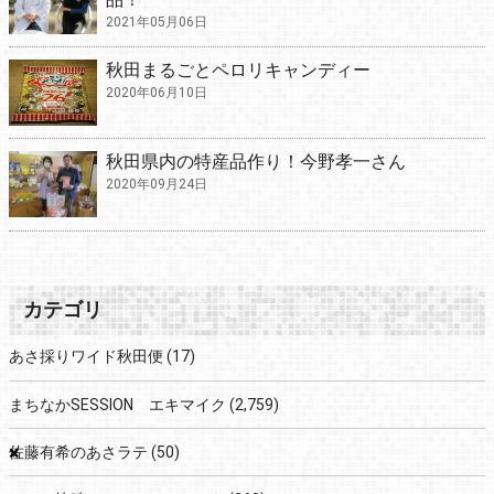
2021年05月06日
秋田まるごとペロリキャンディー
2020年06月10日
秋田県内の特産品作り！今野孝一さん
2020年09月24日
カテゴリ
あさ採りワイド秋田便
(17)
まちなかSESSION エキマイク
(2,759)
×
佐藤有希のあさラテ
(50)