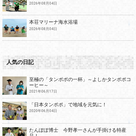
2026年08月04日
本荘マリーナ海水浴場
2026年08月04日
人気の日記
至極の「タンポポの一杯」～よしかタンポポコ
ーヒー～
2021年06月17日
「日本タンポポ」で地域を元気に！
2020年06月04日
たんぽぽ博士 今野孝一さんが手掛ける特産
品！