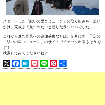
スタートした「結いの里コミューン」の取り組みを、追い
かけ、完成まで見つめたいと感じたラジパルでした。
これから進む作業への参加募集などは、２月に整う予定の
「結いの里コミューン」のサイトでチェック出来るそうで
す！
検索してみてくださいね☆
X
F
H
P
Li
Pi
共
a
at
o
n
nt
有
ce
e
ck
e
er
b
n
et
es
o
a
t
o