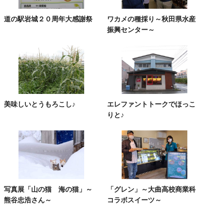
道の駅岩城２０周年大感謝祭
ワカメの種採り～秋田県水産
振興センター～
美味しいとうもろこし♪
エレファントトークでほっこ
りと♪
写真展「山の猫 海の猫」～
「グレン」～大曲高校商業科
熊谷忠浩さん～
コラボスイーツ～