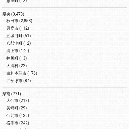
藤里町
(12)
県央
(3,478)
秋田市
(2,858)
男鹿市
(112)
五城目町
(51)
八郎潟町
(12)
潟上市
(140)
井川町
(13)
大潟村
(22)
由利本荘市
(176)
にかほ市
(84)
県南
(771)
大仙市
(218)
美郷町
(29)
仙北市
(125)
横手市
(242)