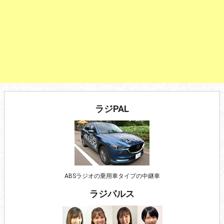
ラジPAL
ABSラジオの乗用車タイプの中継車
ラジパルス