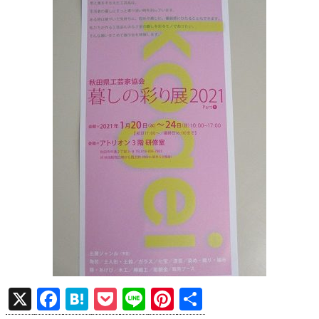
X
F
H
P
Li
Pi
共