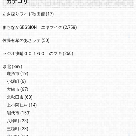
カテゴリ
あさ採りワイド秋田便
(17)
まちなかSESSION エキマイク
(2,758)
佐藤有希のあさラテ
(50)
ラジオ快晴ＧＯ！ＧＯ！のマキ
(260)
県北
(389)
鹿角市
(19)
小坂町
(6)
大館市
(67)
北秋田市
(63)
上小阿仁村
(14)
能代市
(153)
八峰町
(23)
三種町
(28)