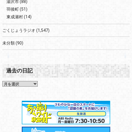
湯沢市
(88)
羽後町
(51)
東成瀬村
(14)
ごくじょうラジオ
(1,547)
未分類
(90)
過去の日記