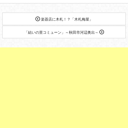
楽器店に木札！？「木札梅屋」
「結いの里コミューン」～秋田市河辺奥出～