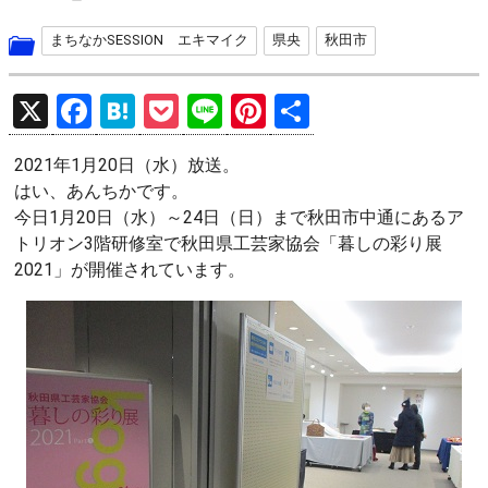
まちなかSESSION エキマイク
県央
秋田市
X
F
H
P
Li
Pi
共
a
at
o
n
nt
有
2021年1月20日（水）放送。
ce
e
ck
e
er
はい、あんちかです。
b
n
et
es
今日1月20日（水）～24日（日）まで秋田市中通にあるア
o
a
t
トリオン3階研修室で秋田県工芸家協会「暮しの彩り展
2021」が開催されています。
o
k