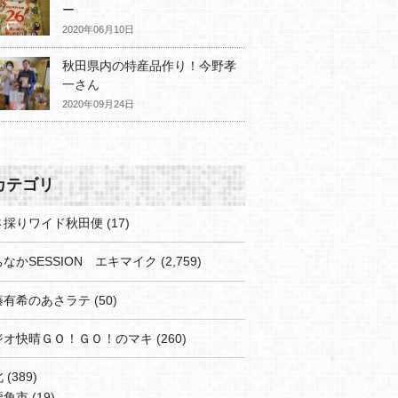
ー
2020年06月10日
秋田県内の特産品作り！今野孝
一さん
2020年09月24日
カテゴリ
さ採りワイド秋田便
(17)
なかSESSION エキマイク
(2,759)
藤有希のあさラテ
(50)
ジオ快晴ＧＯ！ＧＯ！のマキ
(260)
北
(389)
鹿角市
(19)