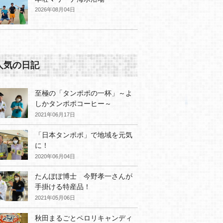
2026年08月04日
人気の日記
至極の「タンポポの一杯」～よ
しかタンポポコーヒー～
2021年06月17日
「日本タンポポ」で地域を元気
に！
2020年06月04日
たんぽぽ博士 今野孝一さんが
手掛ける特産品！
2021年05月06日
秋田まるごとペロリキャンディ