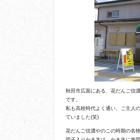
o
o
k
秋田市広面にある、花だんご信濃
です。
私も高校時代よく通い、ご主人
ていました(笑)
花だんご信濃やのこの時期の名
団子入りかき氷は、かき氷に串