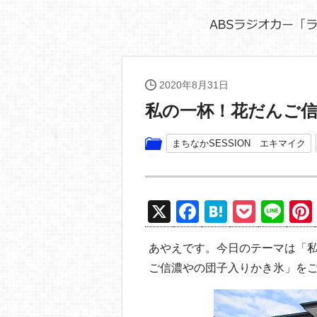
2020年8月31日
私の一杯！花だんご
まちなかSESSION エキマイク
X
F
H
P
Li
a
at
o
n
あやえです。今日のテーマは「
c
e
ck
e
ご信濃やの団子入りかき氷」を
e
n
et
b
a