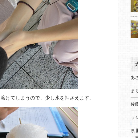
あ
まち
に溶けてしまうので、少し氷を押さえます。
佐
ラ
県