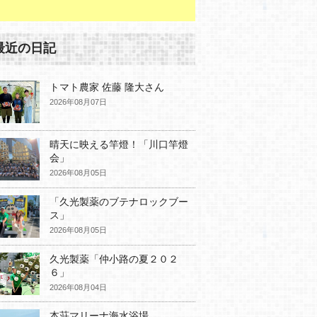
最近の日記
トマト農家 佐藤 隆大さん
2026年08月07日
晴天に映える竿燈！「川口竿燈
会」
2026年08月05日
「久光製薬のブテナロックブー
ス」
2026年08月05日
久光製薬「仲小路の夏２０２
６」
2026年08月04日
本荘マリーナ海水浴場