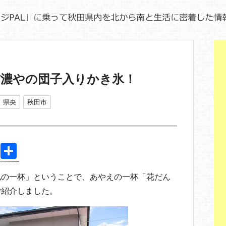
信濃やの団子入りかき氷！
県央
秋田市
Pi
共
nt
有
私の一杯」ということで、あやえの一杯「花だん
er
ご紹介しました。
e
st