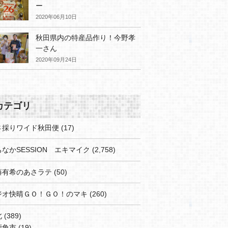
ー
2020年06月10日
秋田県内の特産品作り！今野孝
一さん
2020年09月24日
カテゴリ
さ採りワイド秋田便
(17)
なかSESSION エキマイク
(2,758)
藤有希のあさラテ
(50)
ジオ快晴ＧＯ！ＧＯ！のマキ
(260)
北
(389)
鹿角市
(19)