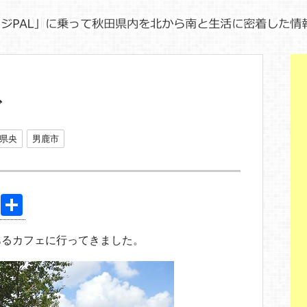
ぎ
県央
男鹿市
Pi
共
nt
有
あるカフェに行ってきました。
er
e
st