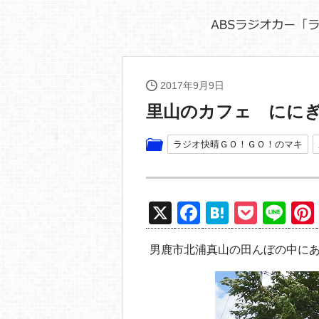
2017年9月9日
里山のカフェ にに
ラジオ快晴ＧＯ！ＧＯ！のマキ
X
F
H
P
Li
a
at
o
n
男鹿市北浦真山の田んぼの中に
c
e
ck
e
e
n
et
b
a