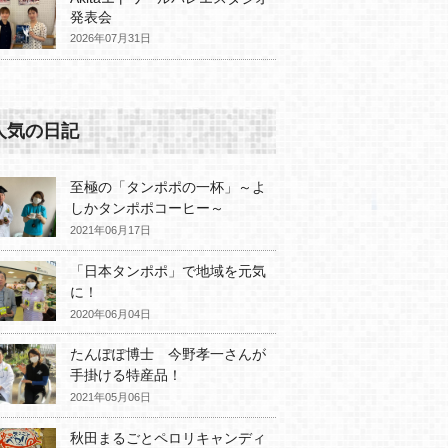
発表会
2026年07月31日
人気の日記
至極の「タンポポの一杯」～よ
しかタンポポコーヒー～
2021年06月17日
「日本タンポポ」で地域を元気
に！
2020年06月04日
たんぽぽ博士 今野孝一さんが
手掛ける特産品！
2021年05月06日
秋田まるごとペロリキャンディ