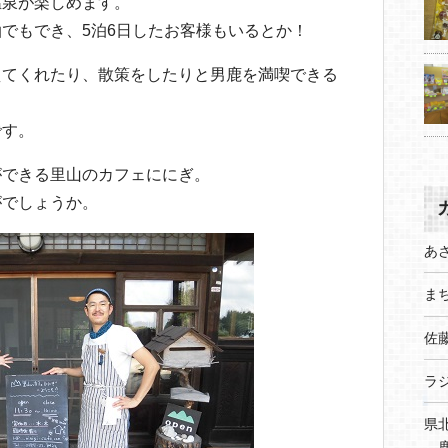
温泉が楽しめます。
でもでき、5泊6日したお客様もいるとか！
えてくれたり、散策をしたりと男鹿を満喫できる
です。
ができる里山のカフェににぎ。
がでしょうか。
あ
まち
佐
ラ
県