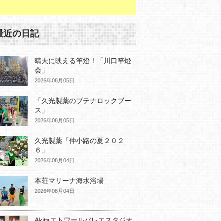
最近の日記
晴天に映える竿燈！「川口竿燈
会」
2026年08月05日
「久光製薬のブテナロックブー
ス」
2026年08月05日
久光製薬「仲小路の夏２０２
６」
2026年08月04日
本荘マリーナ海水浴場
2026年08月04日
Akitaエトワールバレエスタジオ