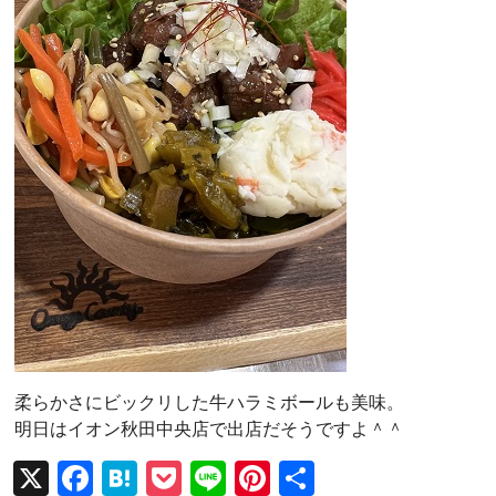
柔らかさにビックリした牛ハラミボールも美味。
明日はイオン秋田中央店で出店だそうですよ＾＾
X
F
H
P
Li
Pi
共