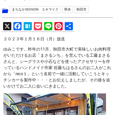
まちなかSESSION エキマイク
県央
秋田市
X
F
H
P
Li
Pi
共
a
at
o
n
nt
有
２０２３年１月１６日（月）放送
ce
e
ck
e
er
b
n
et
es
ゆみこです。昨年の11月、秋田市大町で美味しいお肉料理
がいただけるお店「まさるンち」を営んでいる工藤まさる
o
a
t
さんと、シーグラスや小石などを使ったアクセサリーを作
o
っているハンドメイド作家 佐藤ちはるさんのお二人がこれ
k
から「nico１」という名前で一緒に活動していこうとキッ
チンカーを製作中・・・とお伝えしましたが、その後を追
いかけてお二人に会いにきました。