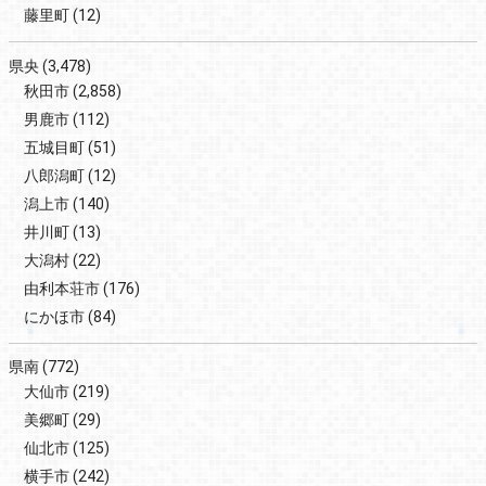
藤里町
(12)
県央
(3,478)
秋田市
(2,858)
男鹿市
(112)
五城目町
(51)
八郎潟町
(12)
潟上市
(140)
井川町
(13)
大潟村
(22)
由利本荘市
(176)
にかほ市
(84)
県南
(772)
大仙市
(219)
美郷町
(29)
仙北市
(125)
横手市
(242)