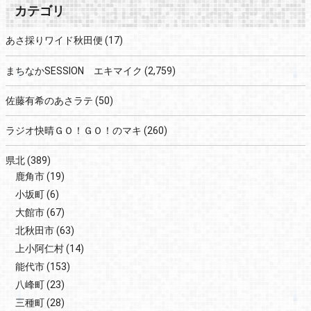
カテゴリ
あさ採りワイド秋田便
(17)
まちなかSESSION エキマイク
(2,759)
佐藤有希のあさラテ
(50)
ラジオ快晴ＧＯ！ＧＯ！のマキ
(260)
県北
(389)
鹿角市
(19)
小坂町
(6)
大館市
(67)
北秋田市
(63)
上小阿仁村
(14)
能代市
(153)
八峰町
(23)
三種町
(28)