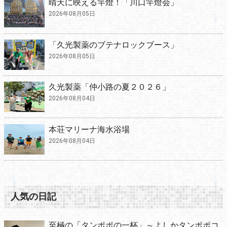
晴天に映える竿燈！「川口竿燈会」
2026年08月05日
「久光製薬のブテナロックブース」
2026年08月05日
久光製薬「仲小路の夏２０２６」
2026年08月04日
本荘マリーナ海水浴場
2026年08月04日
人気の日記
至極の「タンポポの一杯」～よしかタンポポコ