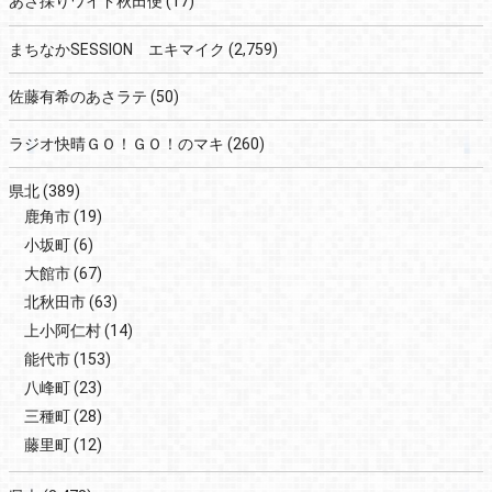
あさ採りワイド秋田便
(17)
まちなかSESSION エキマイク
(2,759)
佐藤有希のあさラテ
(50)
ラジオ快晴ＧＯ！ＧＯ！のマキ
(260)
県北
(389)
鹿角市
(19)
小坂町
(6)
大館市
(67)
北秋田市
(63)
上小阿仁村
(14)
能代市
(153)
八峰町
(23)
三種町
(28)
藤里町
(12)