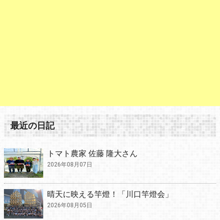
最近の日記
トマト農家 佐藤 隆大さん
2026年08月07日
晴天に映える竿燈！「川口竿燈会」
2026年08月05日