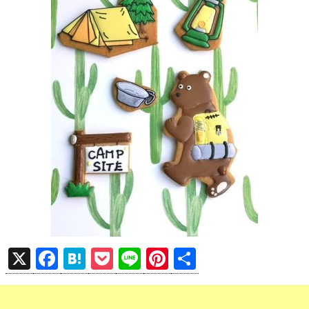
X
F
H
P
Li
Pi
共
a
at
o
n
nt
有
ce
e
ck
e
er