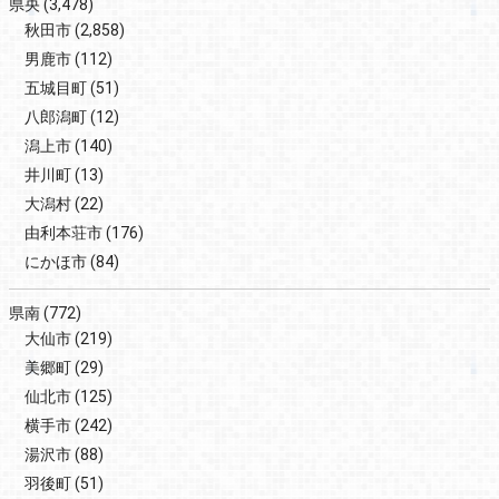
県央
(3,478)
秋田市
(2,858)
男鹿市
(112)
五城目町
(51)
八郎潟町
(12)
潟上市
(140)
井川町
(13)
大潟村
(22)
由利本荘市
(176)
にかほ市
(84)
県南
(772)
大仙市
(219)
美郷町
(29)
仙北市
(125)
横手市
(242)
湯沢市
(88)
羽後町
(51)