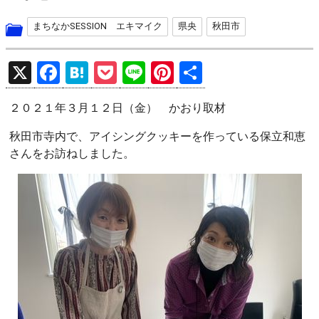
まちなかSESSION エキマイク
県央
秋田市
X
F
H
P
Li
Pi
共
a
at
o
n
nt
有
２０２１年３月１２日（金） かおり取材
ce
e
ck
e
er
b
n
et
es
秋田市寺内で、アイシングクッキーを作っている保立和恵
さんをお訪ねしました。
o
a
t
o
k