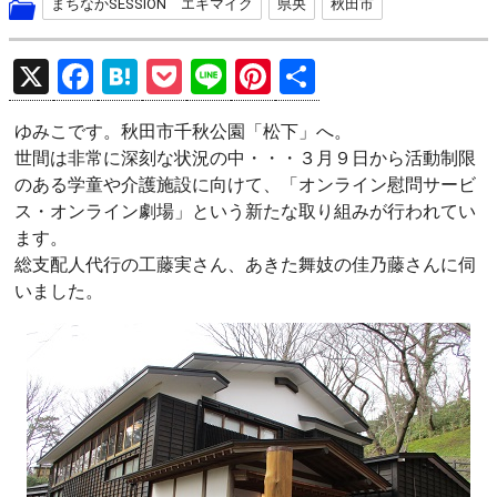
まちなかSESSION エキマイク
県央
秋田市
X
F
H
P
Li
Pi
共
a
at
o
n
nt
有
ゆみこです。秋田市千秋公園「松下」へ。
ce
e
ck
e
er
世間は非常に深刻な状況の中・・・３月９日から活動制限
b
n
et
es
のある学童や介護施設に向けて、「オンライン慰問サービ
o
a
t
ス・オンライン劇場」という新たな取り組みが行われてい
ます。
o
総支配人代行の工藤実さん、あきた舞妓の佳乃藤さんに伺
k
いました。