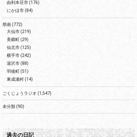
由利本荘市
(176)
にかほ市
(84)
県南
(772)
大仙市
(219)
美郷町
(29)
仙北市
(125)
横手市
(242)
湯沢市
(88)
羽後町
(51)
東成瀬村
(14)
ごくじょうラジオ
(1,547)
未分類
(90)
過去の日記