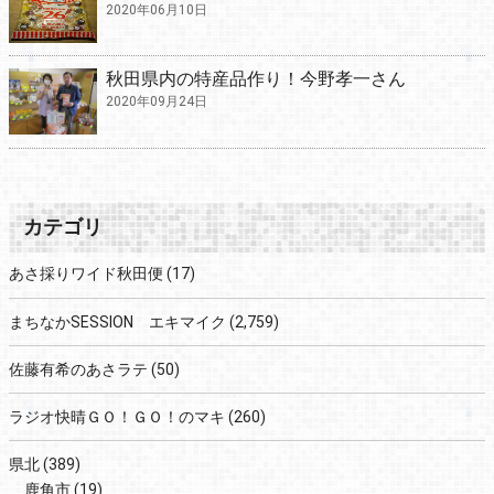
2020年06月10日
秋田県内の特産品作り！今野孝一さん
2020年09月24日
カテゴリ
あさ採りワイド秋田便
(17)
まちなかSESSION エキマイク
(2,759)
佐藤有希のあさラテ
(50)
ラジオ快晴ＧＯ！ＧＯ！のマキ
(260)
県北
(389)
鹿角市
(19)