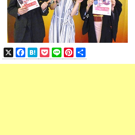
X
F
H
P
Li
Pi
共
a
at
o
n
nt
有
ce
e
ck
e
er
b
n
et
es
o
a
t
o
k