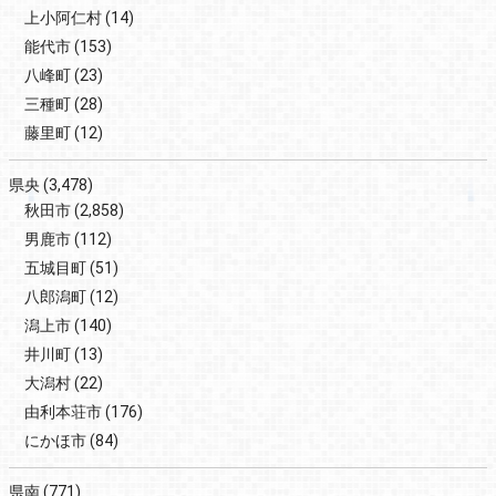
上小阿仁村
(14)
能代市
(153)
八峰町
(23)
三種町
(28)
藤里町
(12)
県央
(3,478)
秋田市
(2,858)
男鹿市
(112)
五城目町
(51)
八郎潟町
(12)
潟上市
(140)
井川町
(13)
大潟村
(22)
由利本荘市
(176)
にかほ市
(84)
県南
(771)