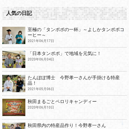
人気の日記
至極の「タンポポの一杯」～よしかタンポポコ
ーヒー～
2021年06月17日
「日本タンポポ」で地域を元気に！
2020年06月04日
たんぽぽ博士 今野孝一さんが手掛ける特産
品！
2021年05月06日
秋田まるごとペロリキャンディー
2020年06月10日
秋田県内の特産品作り！今野孝一さん