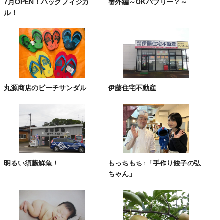
7月OPEN！ハックフィジカ
番外編～OKバブリー？～
ル！
丸源商店のビーチサンダル
伊藤住宅不動産
明るい須藤鮮魚！
もっちもち♪「手作り餃子の弘
ちゃん」