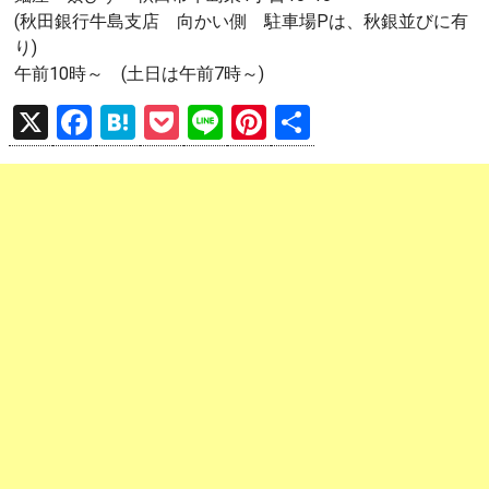
(秋田銀行牛島支店 向かい側 駐車場Pは、秋銀並びに有
り)
午前10時～ (土日は午前7時～)
X
F
H
P
Li
Pi
共
a
at
o
n
nt
有
ce
e
ck
e
er
b
n
et
es
o
a
t
o
k