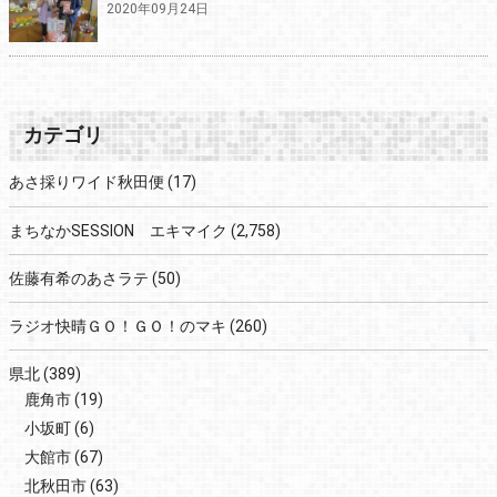
2020年09月24日
カテゴリ
あさ採りワイド秋田便
(17)
まちなかSESSION エキマイク
(2,758)
佐藤有希のあさラテ
(50)
ラジオ快晴ＧＯ！ＧＯ！のマキ
(260)
県北
(389)
鹿角市
(19)
小坂町
(6)
大館市
(67)
北秋田市
(63)