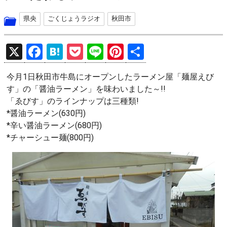
県央
ごくじょうラジオ
秋田市
X
F
H
P
Li
Pi
共
a
at
o
n
nt
有
今月1日秋田市牛島にオープンしたラーメン屋「麺屋えび
ce
e
ck
e
er
す」の「醤油ラーメン」を味わいました～!!
b
n
et
es
「ゑびす」のラインナップは三種類!
o
a
t
*醤油ラーメン(630円)
*辛い醤油ラーメン(680円)
o
*チャーシュー麺(800円)
k