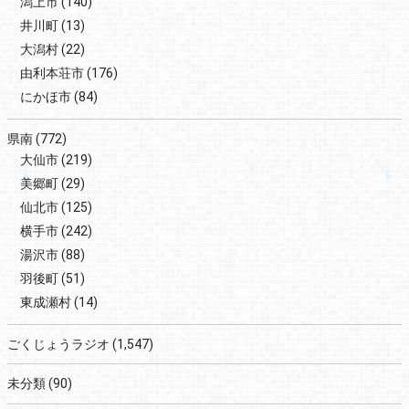
潟上市
(140)
井川町
(13)
大潟村
(22)
由利本荘市
(176)
にかほ市
(84)
県南
(772)
大仙市
(219)
美郷町
(29)
仙北市
(125)
横手市
(242)
湯沢市
(88)
羽後町
(51)
東成瀬村
(14)
ごくじょうラジオ
(1,547)
未分類
(90)