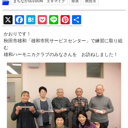
まちなかSESSION エキマイク
県央
秋田市
X
F
H
P
Li
Pi
共
a
at
o
n
nt
有
かおりです！
ce
e
ck
e
er
秋田市雄和「雄和市民サービスセンター」で練習に取り組
b
n
et
es
む
o
a
t
雄和ハーモニカクラブのみなさんを お訪ねしました！
o
k