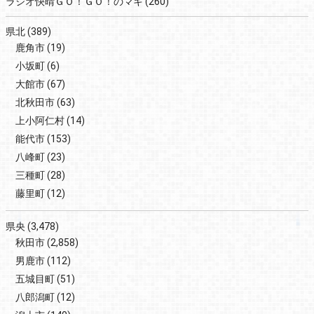
ラジオ快晴ＧＯ！ＧＯ！のマキ
(260)
県北
(389)
鹿角市
(19)
小坂町
(6)
大館市
(67)
北秋田市
(63)
上小阿仁村
(14)
能代市
(153)
八峰町
(23)
三種町
(28)
藤里町
(12)
県央
(3,478)
秋田市
(2,858)
男鹿市
(112)
五城目町
(51)
八郎潟町
(12)