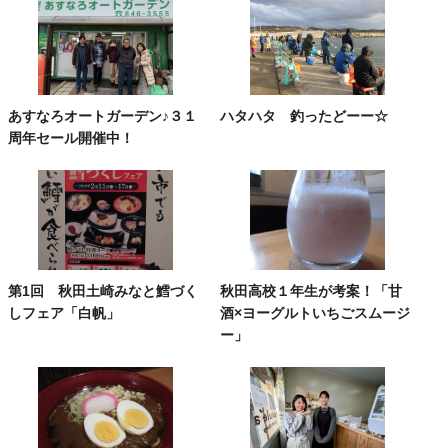
あすなろオートガーデン♪３１
ハタハタ 釣ったどーー☆
周年セール開催中！
第1回 秋田土崎みなと鱈づく
秋田高校１年生が考案！「甘
しフェア「白帆」
酒×ヨーグルトいちごスムージ
ー」