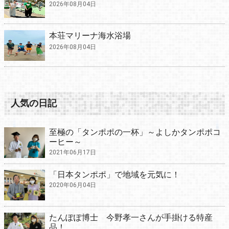
2026年08月04日
本荘マリーナ海水浴場
2026年08月04日
人気の日記
至極の「タンポポの一杯」～よしかタンポポコ
ーヒー～
2021年06月17日
「日本タンポポ」で地域を元気に！
2020年06月04日
たんぽぽ博士 今野孝一さんが手掛ける特産
品！