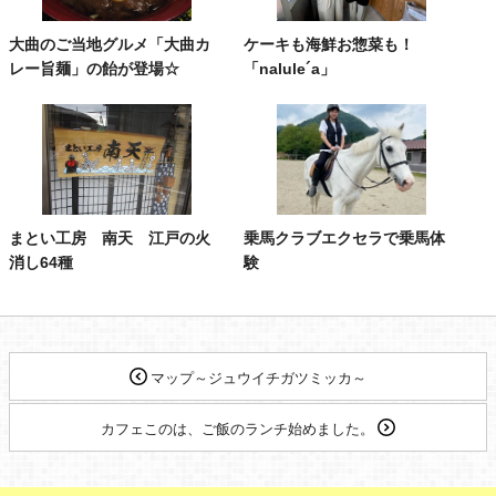
大曲のご当地グルメ「大曲カ
ケーキも海鮮お惣菜も！
レー旨麺」の飴が登場☆
「nalule´a」
まとい工房 南天 江戸の火
乗馬クラブエクセラで乗馬体
消し64種
験
マップ～ジュウイチガツミッカ～
カフェこのは、ご飯のランチ始めました。