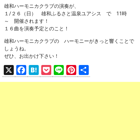
雄和ハーモニカクラブの演奏が、
１/２６（日） 雄和ふるさと温泉ユアシス で 11時
～ 開催されます！
１６曲を演奏予定とのこと！
雄和ハーモニカクラブの ハーモニーがきっと響くことで
しょうね。
ぜひ、お出かけ下さい！
X
F
H
P
Li
Pi
共
a
at
o
n
nt
有
ce
e
ck
e
er
b
n
et
es
o
a
t
o
k