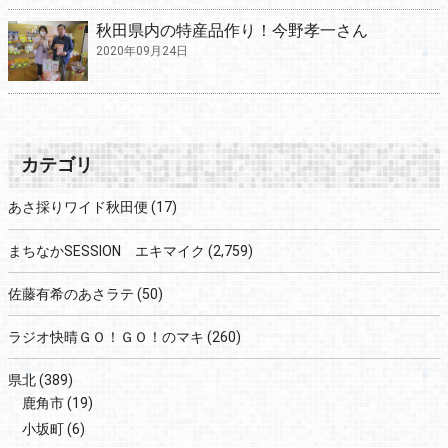
秋田県内の特産品作り！今野孝一さん
2020年09月24日
カテゴリ
あさ採りワイド秋田便
(17)
まちなかSESSION エキマイク
(2,759)
佐藤有希のあさラテ
(50)
ラジオ快晴ＧＯ！ＧＯ！のマキ
(260)
県北
(389)
鹿角市
(19)
小坂町
(6)