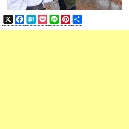
X
F
H
P
Li
Pi
共
a
at
o
n
nt
有
ce
e
ck
e
er
b
n
et
es
o
a
t
o
k