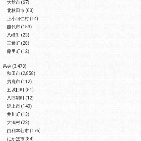
大館市
(67)
北秋田市
(63)
上小阿仁村
(14)
能代市
(153)
八峰町
(23)
三種町
(28)
藤里町
(12)
県央
(3,478)
秋田市
(2,858)
男鹿市
(112)
五城目町
(51)
八郎潟町
(12)
潟上市
(140)
井川町
(13)
大潟村
(22)
由利本荘市
(176)
にかほ市
(84)