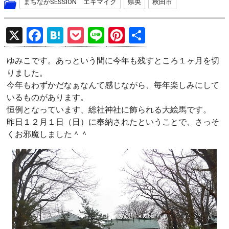
まちなかSESSION エキマイク
県央
秋田市
X
F
H
P
Li
Pi
共
a
at
o
n
nt
有
ゆみこです。あっという間に今年も残すところ１ヶ月を切
ce
e
ck
e
er
りました。
b
n
et
es
今年もわずかだなぁなんて感じながら、毎年楽しみにして
o
a
t
いるものがあります。
恒例となっています、総社神社に飾られる大絵馬です。
o
昨日１２月１日（日）に奉納されたということで、さっそ
k
くお邪魔しました＾＾