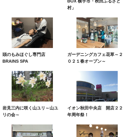
BOX 横手市・秋田ふるさと
村」
頭のもみほぐし専門店
ガーデニングカフェ花草～２
BRAINS SPA
０２１春オープン～
岩見三内に咲く山ユリ～山ユ
イオン秋田中央店 開店２２
リの会～
年周年祭！