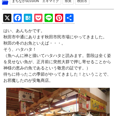
まちなかSESSION エキマイク
県央
秋田市
X
F
H
P
Li
Pi
共
a
at
o
n
nt
有
はい、あんちかです。
ce
e
ck
e
er
秋田市中通にあります秋田市民市場にやってきました。
b
n
et
es
秋田の冬のお魚といえば・・・。
o
a
t
そう、ハタハタ！
（魚へんに神と描いてハタハタと読みます。普段は全く姿
o
を見せない魚が、正月前に突然大群で押し寄せることから
k
神様の恵みの魚であるという敬意の証です。）
待ちに待ったこの季節がやってきました！ということで、
お邪魔したのが安亀商店。