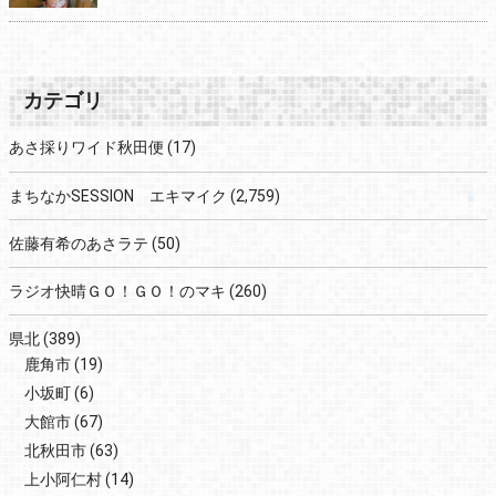
カテゴリ
あさ採りワイド秋田便
(17)
まちなかSESSION エキマイク
(2,759)
佐藤有希のあさラテ
(50)
ラジオ快晴ＧＯ！ＧＯ！のマキ
(260)
県北
(389)
鹿角市
(19)
小坂町
(6)
大館市
(67)
北秋田市
(63)
上小阿仁村
(14)