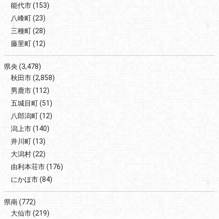
能代市
(153)
八峰町
(23)
三種町
(28)
藤里町
(12)
県央
(3,478)
秋田市
(2,858)
男鹿市
(112)
五城目町
(51)
八郎潟町
(12)
潟上市
(140)
井川町
(13)
大潟村
(22)
由利本荘市
(176)
にかほ市
(84)
県南
(772)
大仙市
(219)