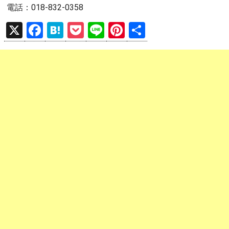
電話：018-832-0358
X
F
H
P
Li
Pi
共
a
at
o
n
nt
有
ce
e
ck
e
er
b
n
et
es
o
a
t
o
k