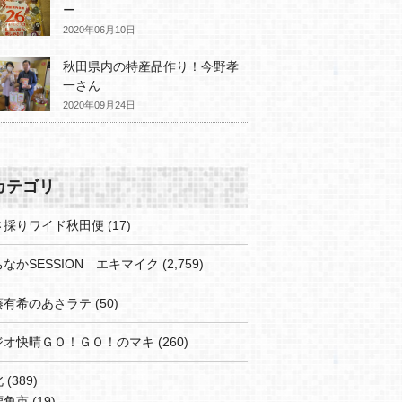
ー
2020年06月10日
秋田県内の特産品作り！今野孝
一さん
2020年09月24日
カテゴリ
さ採りワイド秋田便
(17)
なかSESSION エキマイク
(2,759)
藤有希のあさラテ
(50)
ジオ快晴ＧＯ！ＧＯ！のマキ
(260)
北
(389)
鹿角市
(19)