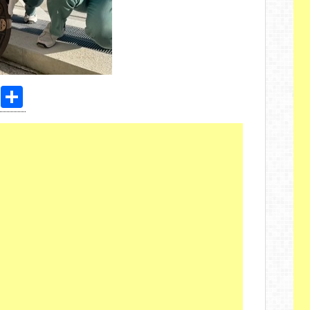
Pi
共
nt
有
er
e
st