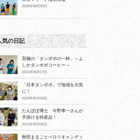
2026年08月04日
人気の日記
至極の「タンポポの一杯」～よ
しかタンポポコーヒー～
2021年06月17日
「日本タンポポ」で地域を元気
に！
2020年06月04日
たんぽぽ博士 今野孝一さんが
手掛ける特産品！
2021年05月06日
秋田まるごとペロリキャンディ