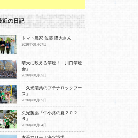
最近の日記
トマト農家 佐藤 隆大さん
2026年08月07日
晴天に映える竿燈！「川口竿燈
会」
2026年08月05日
「久光製薬のブテナロックブー
ス」
2026年08月05日
久光製薬「仲小路の夏２０２
６」
2026年08月04日
本荘マリーナ海水浴場