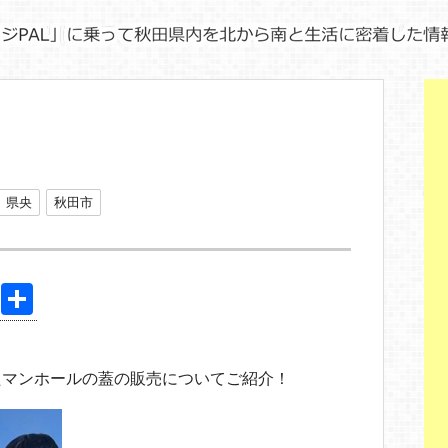
？
県央
秋田市
Pi
共
nt
有
er
たマンホールの蓋の販売についてご紹介！
e
st