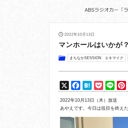
2022年10月13日
マンホールはいかが
まちなかSESSION エキマイク
X
F
H
P
Li
a
at
o
n
2022年10月13日（木）放送
c
e
ck
e
あやえです。今日は役目を終え
e
n
et
b
a