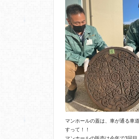
o
o
k
マンホールの蓋は、車が通る車道
すって！！
マンホールの販売は今年で3回目