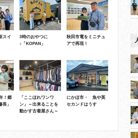
新スイ
3時のおやつに
秋田市電をミニチュ
♪「KOPAN」
アで再現！
年！郷
「ここほれワンワ
にかほ市・ 魚や英
藤長」
ン」～出来ることを
セカンドはうす
動かす古着屋さん～