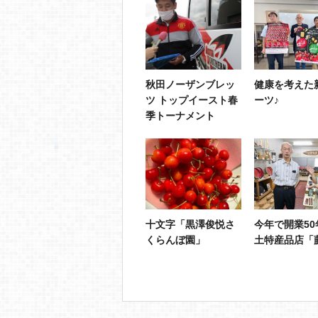
秋田ノーザンブレッ
健康を考えた
ツ トップイースト春
ーツ♪
季トーナメント
十文字「黒澤俊悦さ
今年で開業50
くらんぼ園」
土特産品店「