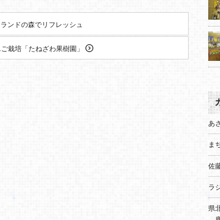
ランドの森でリフレッシュ
んご栽培「たねざわ果樹園」
あ
まち
佐
ラ
県