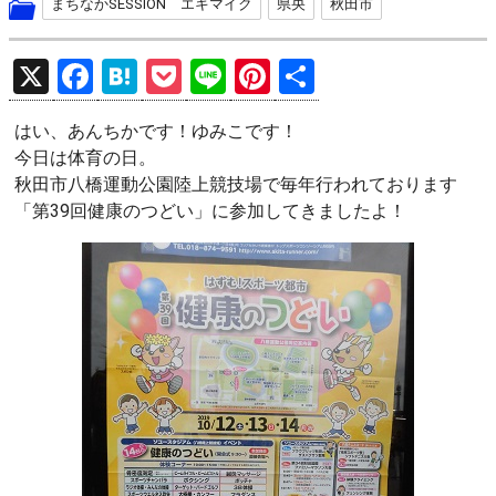
まちなかSESSION エキマイク
県央
秋田市
X
F
H
P
Li
Pi
共
a
at
o
n
nt
有
はい、あんちかです！ゆみこです！
ce
e
ck
e
er
今日は体育の日。
b
n
et
es
秋田市八橋運動公園陸上競技場で毎年行われております
o
a
t
「第39回健康のつどい」に参加してきましたよ！
o
k