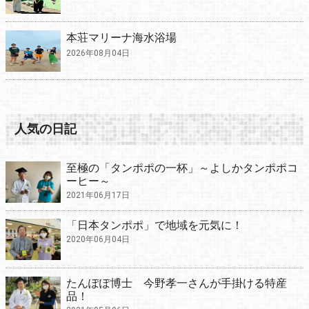
本荘マリーナ海水浴場
2026年08月04日
人気の日記
至極の「タンポポの一杯」～よしかタンポポコ
ーヒー～
2021年06月17日
「日本タンポポ」で地域を元気に！
2020年06月04日
たんぽぽ博士 今野孝一さんが手掛ける特産
品！