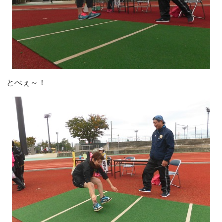
とべぇ～！