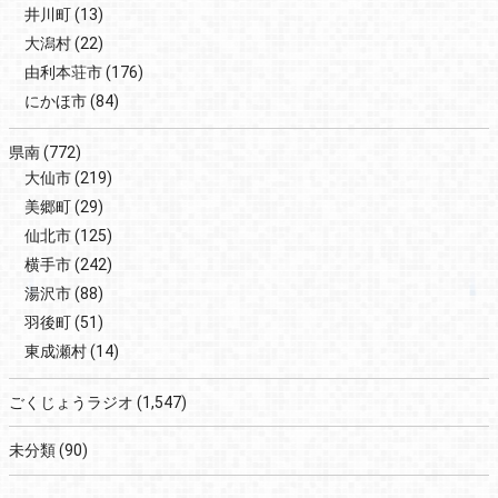
井川町
(13)
大潟村
(22)
由利本荘市
(176)
にかほ市
(84)
県南
(772)
大仙市
(219)
美郷町
(29)
仙北市
(125)
横手市
(242)
湯沢市
(88)
羽後町
(51)
東成瀬村
(14)
ごくじょうラジオ
(1,547)
未分類
(90)