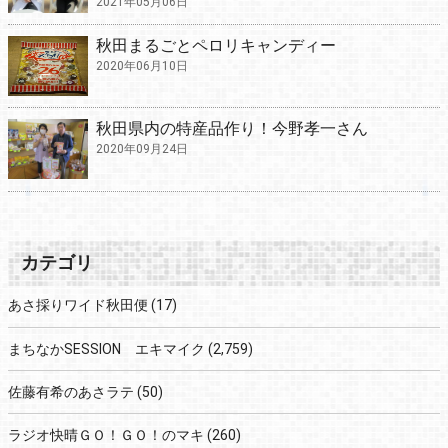
2021年05月06日
秋田まるごとペロリキャンディー
2020年06月10日
秋田県内の特産品作り！今野孝一さん
2020年09月24日
カテゴリ
あさ採りワイド秋田便
(17)
まちなかSESSION エキマイク
(2,759)
佐藤有希のあさラテ
(50)
ラジオ快晴ＧＯ！ＧＯ！のマキ
(260)