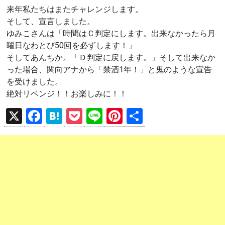
来年私たちはまたチャレンジします。
そして、宣言しました。
ゆみこさんは「時間はＣ判定にします。出来なかったら月
曜日なわとび50回を必ずします！」
そしてあんちか。「Ｄ判定に戻します。」そして出来なか
った場合、関向アナから「禁酒1年！」と鬼のような宣告
を受けました。
絶対リベンジ！！お楽しみに！！
X
F
H
P
Li
Pi
共
a
at
o
n
nt
有
ce
e
ck
e
er
b
n
et
es
o
a
t
o
k