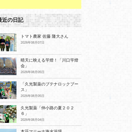
最近の日記
トマト農家 佐藤 隆大さん
2026年08月07日
晴天に映える竿燈！「川口竿燈
会」
2026年08月05日
「久光製薬のブテナロックブー
ス」
2026年08月05日
久光製薬「仲小路の夏２０２
６」
2026年08月04日
本荘マリーナ海水浴場