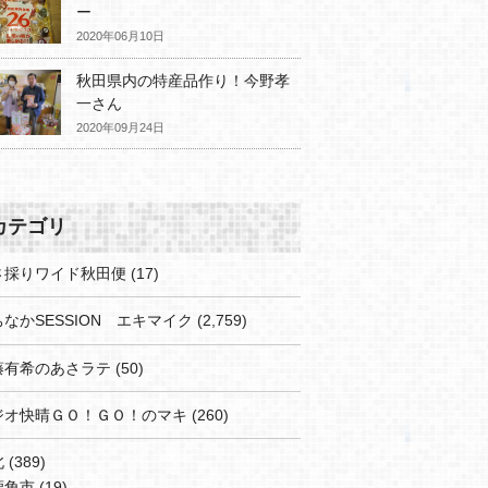
ー
2020年06月10日
秋田県内の特産品作り！今野孝
一さん
2020年09月24日
カテゴリ
さ採りワイド秋田便
(17)
なかSESSION エキマイク
(2,759)
藤有希のあさラテ
(50)
ジオ快晴ＧＯ！ＧＯ！のマキ
(260)
北
(389)
鹿角市
(19)