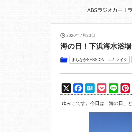
2020年7月23日
海の日！下浜海水浴場
まちなかSESSION エキマイク
X
F
H
P
Li
a
at
o
n
ゆみこです。今日は「海の日」
c
e
ck
e
e
n
et
b
a