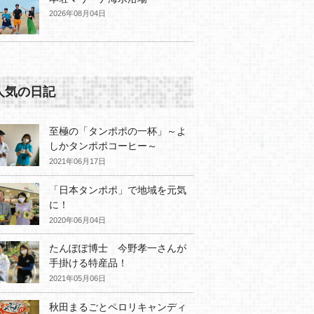
2026年08月04日
人気の日記
至極の「タンポポの一杯」～よ
しかタンポポコーヒー～
2021年06月17日
「日本タンポポ」で地域を元気
に！
2020年06月04日
たんぽぽ博士 今野孝一さんが
手掛ける特産品！
2021年05月06日
秋田まるごとペロリキャンディ