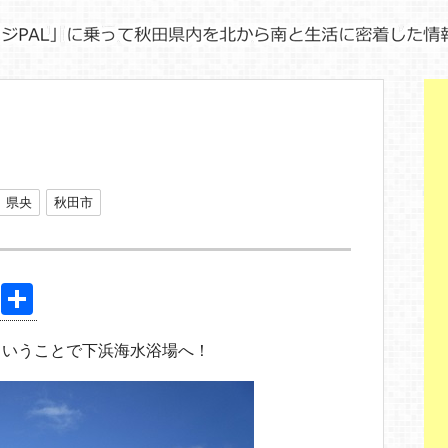
県央
秋田市
Pi
共
nt
有
ということで下浜海水浴場へ！
er
e
st