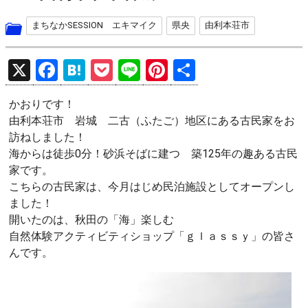
まちなかSESSION エキマイク
県央
由利本荘市
X
F
H
P
Li
Pi
共
a
at
o
n
nt
有
かおりです！
ce
e
ck
e
er
由利本荘市 岩城 二古（ふたご）地区にある古民家をお
b
n
et
es
訪ねしました！
o
a
t
海からは徒歩0分！砂浜そばに建つ 築125年の趣ある古民
家です。
o
こちらの古民家は、今月はじめ民泊施設としてオープンし
k
ました！
開いたのは、秋田の「海」楽しむ
自然体験アクティビティショップ「ｇｌａｓｓｙ」の皆さ
んです。