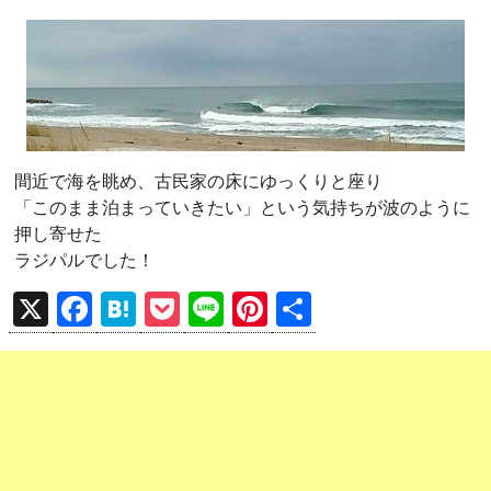
間近で海を眺め、古民家の床にゆっくりと座り
「このまま泊まっていきたい」という気持ちが波のように
押し寄せた
ラジパルでした！
X
F
H
P
Li
Pi
共
a
at
o
n
nt
有
ce
e
ck
e
er
b
n
et
es
o
a
t
o