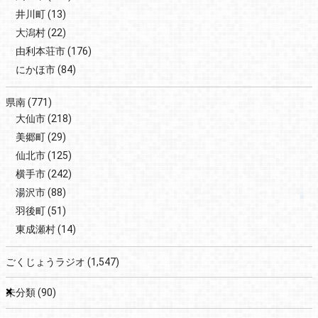
井川町
(13)
大潟村
(22)
由利本荘市
(176)
にかほ市
(84)
県南
(771)
大仙市
(218)
美郷町
(29)
仙北市
(125)
横手市
(242)
湯沢市
(88)
羽後町
(51)
東成瀬村
(14)
ごくじょうラジオ
(1,547)
×
未分類
(90)