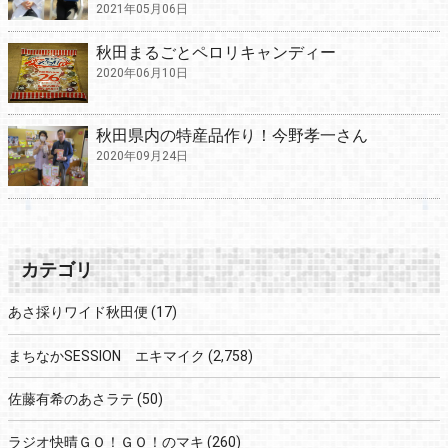
2021年05月06日
秋田まるごとペロリキャンディー
2020年06月10日
秋田県内の特産品作り！今野孝一さん
2020年09月24日
カテゴリ
あさ採りワイド秋田便
(17)
まちなかSESSION エキマイク
(2,758)
佐藤有希のあさラテ
(50)
ラジオ快晴ＧＯ！ＧＯ！のマキ
(260)