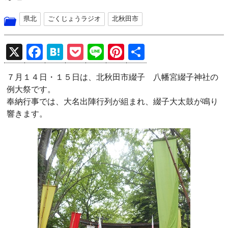
県北
ごくじょうラジオ
北秋田市
X
F
H
P
Li
Pi
共
a
at
o
n
nt
有
７月１４日・１５日は、北秋田市綴子 八幡宮綴子神社の
ce
e
ck
e
er
例大祭です。
b
n
et
es
奉納行事では、大名出陣行列が組まれ、綴子大太鼓が鳴り
o
a
t
響きます。
o
k