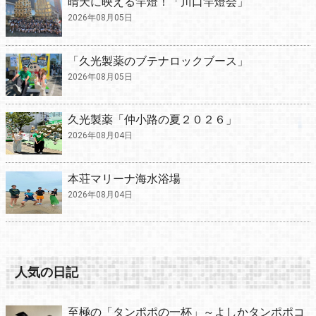
晴天に映える竿燈！「川口竿燈会」
2026年08月05日
「久光製薬のブテナロックブース」
2026年08月05日
久光製薬「仲小路の夏２０２６」
2026年08月04日
本荘マリーナ海水浴場
2026年08月04日
人気の日記
至極の「タンポポの一杯」～よしかタンポポコ