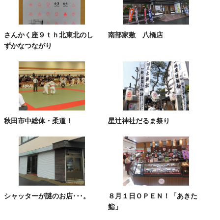
さんかく座９ｔｈ北東北のし
南部家敷 八橋店
ずかなつながり
秋田市中総体・柔道！
星辻神社だるま祭り
シャッターが謎のお店･･･。
８月１日ＯＰＥＮ！「あきた
鮨」