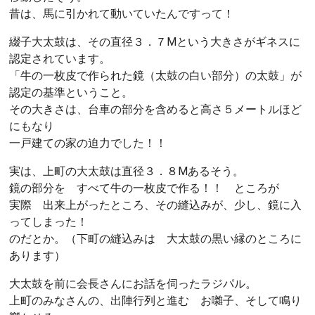
昔は、馬に引かれて動いていたんですって！
綴子大太鼓は、その直径３．７Mという大きさがギネスに
認定されています。
「牛の一枚皮で作られた鏡（太鼓の白い部分）の太鼓」が
認定の基準ということ。
その大きさは、台車の部分を含めると高さ５メートルほど
にもなり
一戸建ての家の迫力でした！！
実は、上町の大太鼓は直径３．８Mあるそう。
鏡の部分を すべて牛の一枚皮で作る！！ ところが
実際 出来上がったところ、その縫込みが、少し、鏡に入
ってしまった！
のだとか。（下町の縫込みは 大太鼓の黒い縁のところに
あります）
大太鼓を前に会長さんにお話を伺ったラジパル。
上町のみなさんの、出陣行列と進む お囃子、そして鳴り