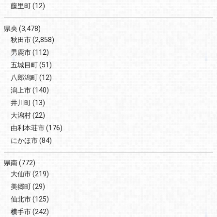
藤里町
(12)
県央
(3,478)
秋田市
(2,858)
男鹿市
(112)
五城目町
(51)
八郎潟町
(12)
潟上市
(140)
井川町
(13)
大潟村
(22)
由利本荘市
(176)
にかほ市
(84)
県南
(772)
大仙市
(219)
美郷町
(29)
仙北市
(125)
横手市
(242)