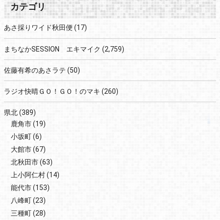
カテゴリ
あさ採りワイド秋田便
(17)
まちなかSESSION エキマイク
(2,759)
佐藤有希のあさラテ
(50)
ラジオ快晴ＧＯ！ＧＯ！のマキ
(260)
県北
(389)
鹿角市
(19)
小坂町
(6)
大館市
(67)
北秋田市
(63)
上小阿仁村
(14)
能代市
(153)
八峰町
(23)
三種町
(28)