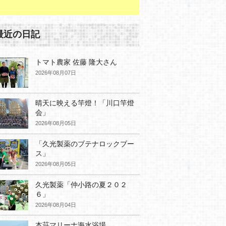
最近の日記
トマト農家 佐藤 隆大さん
2026年08月07日
晴天に映える竿燈！「川口竿燈
会」
2026年08月05日
「久光製薬のブテナロックブー
ス」
2026年08月05日
久光製薬「仲小路の夏２０２
６」
2026年08月04日
本荘マリーナ海水浴場