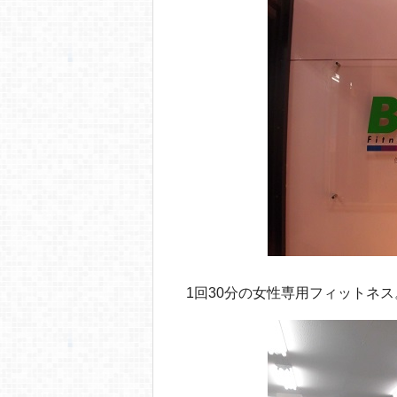
o
o
k
1回30分の女性専用フィットネス