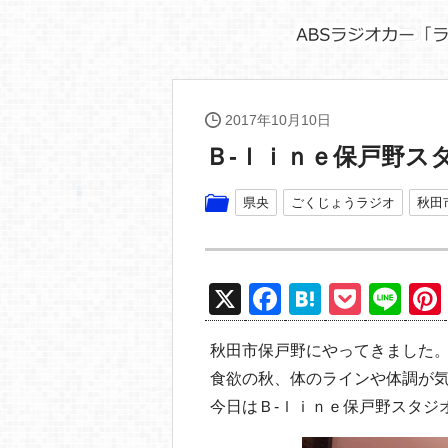
2017年10月10日
Ｂ‐ｌｉｎｅ保戸野ス
県央
ごくじょうラジオ
秋田
X
F
H
P
Li
a
at
o
n
秋田市保戸野にやってきました
c
e
ck
e
食欲の秋、体のラインや体調が
e
n
et
今日はＢ‐ｌｉｎｅ保戸野スタジ
b
a