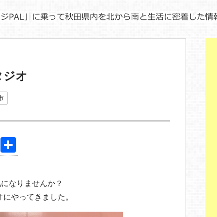
タジオ
市
Pi
共
nt
有
。
er
気になりませんか？
e
オにやってきました。
st