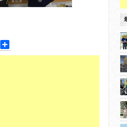
Pi
共
nt
有
er
e
st