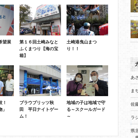
希望展
第１６回土崎みなと
土崎港曳山まつ
ふくまつり【海の宝
り！！
箱】
あ
まち
技！
ブラウブリッツ秋
地域の子は地域で守
佐
物」
田 平日ナイトゲー
る～スクールガード
ム！
～
ラ
県