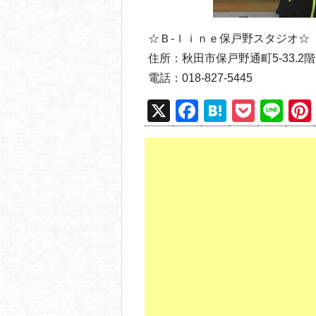
☆Ｂ‐ｌｉｎｅ保戸野スタジオ☆
住所：秋田市保戸野通町5‐33.2階
電話：018-827-5445
X
F
H
P
Li
a
at
o
n
c
e
ck
e
e
n
et
b
a
o
o
k