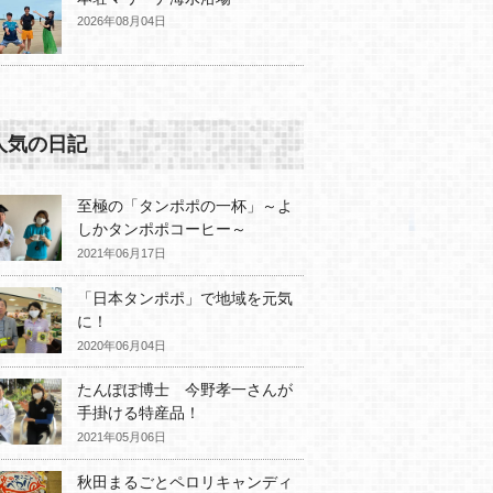
2026年08月04日
人気の日記
至極の「タンポポの一杯」～よ
しかタンポポコーヒー～
2021年06月17日
「日本タンポポ」で地域を元気
に！
2020年06月04日
たんぽぽ博士 今野孝一さんが
手掛ける特産品！
2021年05月06日
秋田まるごとペロリキャンディ