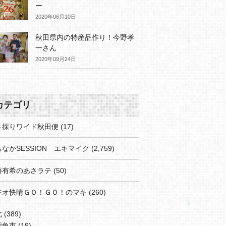
ー
2020年06月10日
秋田県内の特産品作り！今野孝
一さん
2020年09月24日
カテゴリ
さ採りワイド秋田便
(17)
なかSESSION エキマイク
(2,759)
藤有希のあさラテ
(50)
ジオ快晴ＧＯ！ＧＯ！のマキ
(260)
北
(389)
鹿角市
(19)