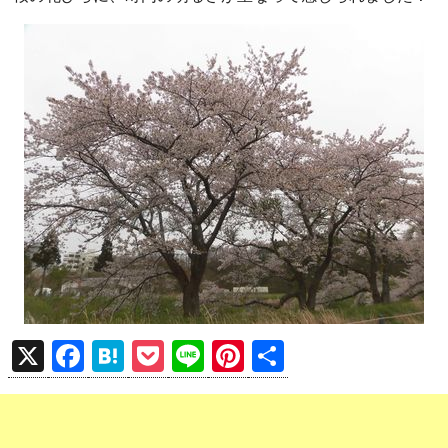
X
F
H
P
Li
Pi
共
a
at
o
n
nt
有
ce
e
ck
e
er