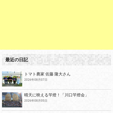
最近の日記
トマト農家 佐藤 隆大さん
2026年08月07日
晴天に映える竿燈！「川口竿燈会」
2026年08月05日