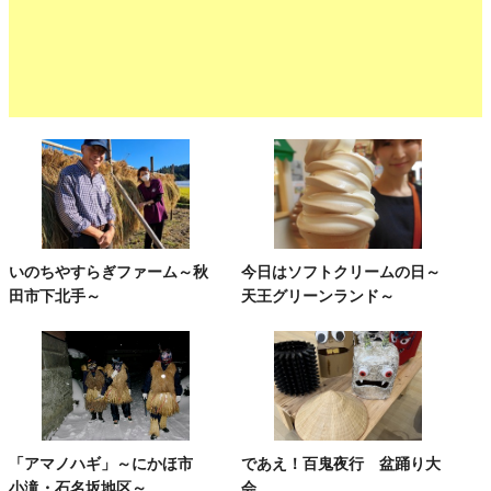
いのちやすらぎファーム～秋
今日はソフトクリームの日～
田市下北手～
天王グリーンランド～
「アマノハギ」～にかほ市
であえ！百鬼夜行 盆踊り大
小滝・石名坂地区～
会