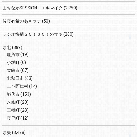
まちなかSESSION エキマイク
(2,759)
佐藤有希のあさラテ
(50)
ラジオ快晴ＧＯ！ＧＯ！のマキ
(260)
県北
(389)
鹿角市
(19)
小坂町
(6)
大館市
(67)
北秋田市
(63)
上小阿仁村
(14)
能代市
(153)
八峰町
(23)
三種町
(28)
藤里町
(12)
県央
(3,478)