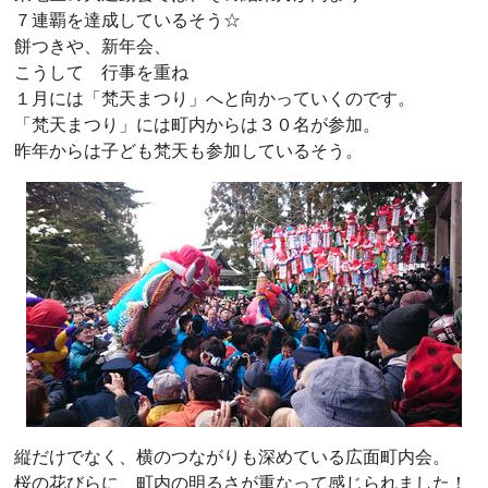
７連覇を達成しているそう☆
餅つきや、新年会、
こうして 行事を重ね
１月には「梵天まつり」へと向かっていくのです。
「梵天まつり」には町内からは３０名が参加。
昨年からは子ども梵天も参加しているそう。
縦だけでなく、横のつながりも深めている広面町内会。
桜の花びらに、町内の明るさが重なって感じられました！