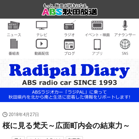
2018年4月27日
桜に見る梵天～広面町内会の結束力～