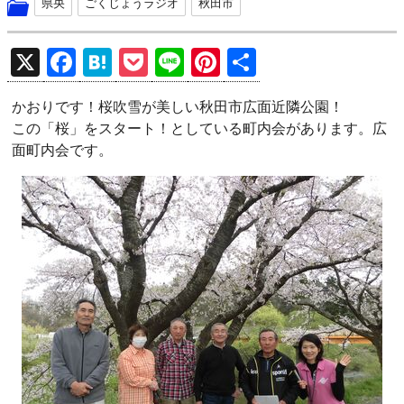
県央
ごくじょうラジオ
秋田市
X
F
H
P
Li
Pi
共
a
at
o
n
nt
有
かおりです！桜吹雪が美しい秋田市広面近隣公園！
ce
e
ck
e
er
この「桜」をスタート！としている町内会があります。広
b
n
et
es
面町内会です。
o
a
t
o
k