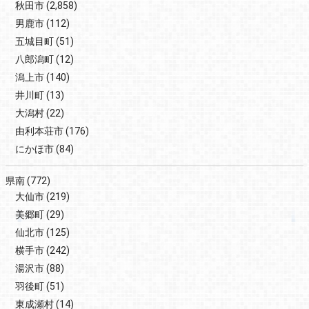
秋田市
(2,858)
男鹿市
(112)
五城目町
(51)
八郎潟町
(12)
潟上市
(140)
井川町
(13)
大潟村
(22)
由利本荘市
(176)
にかほ市
(84)
県南
(772)
大仙市
(219)
美郷町
(29)
仙北市
(125)
横手市
(242)
湯沢市
(88)
羽後町
(51)
東成瀬村
(14)