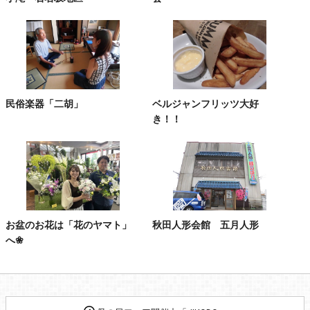
民俗楽器「二胡」
ベルジャンフリッツ大好
き！！
お盆のお花は「花のヤマト」
秋田人形会館 五月人形
へ❀