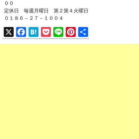
００
定休日 毎週月曜日 第２第４火曜日
０１８６－２７－１００４
X
F
H
P
Li
Pi
共
a
at
o
n
nt
有
ce
e
ck
e
er
b
n
et
es
o
a
t
o
k