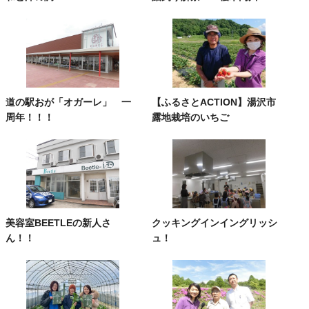
道の駅おが「オガーレ」 一
【ふるさとACTION】湯沢市
周年！！！
露地栽培のいちご
美容室BEETLEの新人さ
クッキングインイングリッシ
ん！！
ュ！