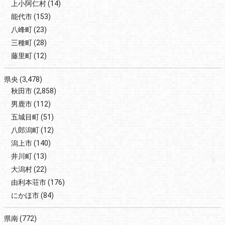
上小阿仁村
(14)
能代市
(153)
八峰町
(23)
三種町
(28)
藤里町
(12)
県央
(3,478)
秋田市
(2,858)
男鹿市
(112)
五城目町
(51)
八郎潟町
(12)
潟上市
(140)
井川町
(13)
大潟村
(22)
由利本荘市
(176)
にかほ市
(84)
県南
(772)