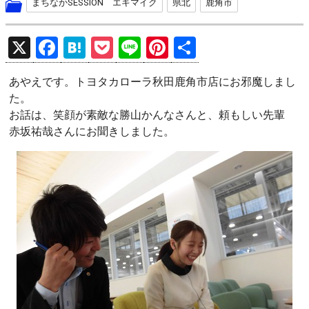
まちなかSESSION エキマイク
県北
鹿角市
X
F
H
P
Li
Pi
共
a
at
o
n
nt
有
あやえです。トヨタカローラ秋田鹿角市店にお邪魔しまし
ce
e
ck
e
er
た。
b
n
et
es
お話は、笑顔が素敵な勝山かんなさんと、頼もしい先輩
o
a
t
赤坂祐哉さんにお聞きしました。
o
k