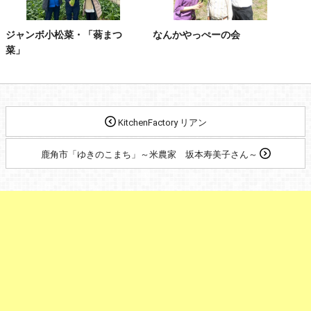
ジャンボ小松菜・「蓊まつ
なんかやっぺーの会
菜」
KitchenFactory リアン
鹿角市「ゆきのこまち」～米農家 坂本寿美子さん～