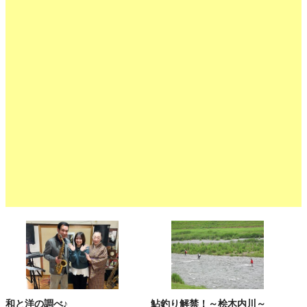
和と洋の調べ♪
鮎釣り解禁！～桧木内川～