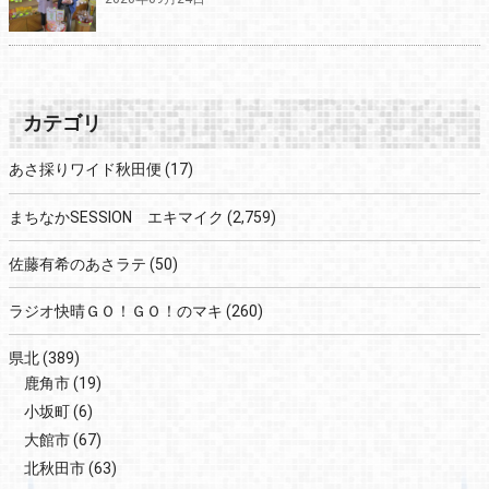
カテゴリ
あさ採りワイド秋田便
(17)
まちなかSESSION エキマイク
(2,759)
佐藤有希のあさラテ
(50)
ラジオ快晴ＧＯ！ＧＯ！のマキ
(260)
県北
(389)
鹿角市
(19)
小坂町
(6)
大館市
(67)
北秋田市
(63)