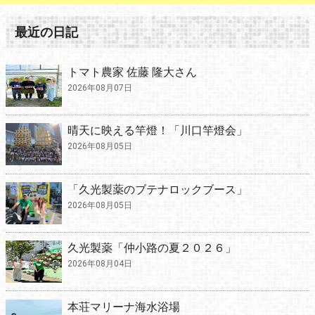
最近の日記
トマト農家 佐藤 隆大さん
2026年08月07日
晴天に映える竿燈！「川口竿燈会」
2026年08月05日
「久光製薬のブテナロックブース」
2026年08月05日
久光製薬「仲小路の夏２０２６」
2026年08月04日
本荘マリーナ海水浴場