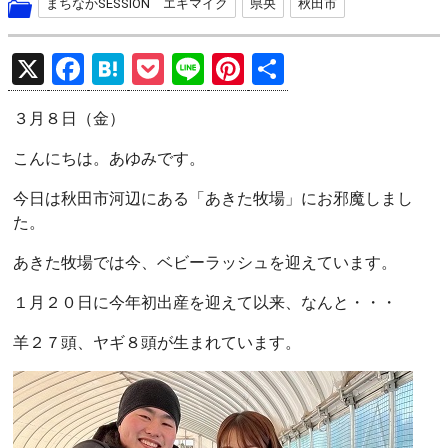
まちなかSESSION エキマイク
県央
秋田市
X
F
H
P
Li
Pi
共
a
at
o
n
nt
有
３月８日（金）
ce
e
ck
e
er
b
n
et
es
こんにちは。あゆみです。
o
a
t
今日は秋田市河辺にある「あきた牧場」にお邪魔しまし
o
た。
k
あきた牧場では今、ベビーラッシュを迎えています。
１月２０日に今年初出産を迎えて以来、なんと・・・
羊２７頭、ヤギ８頭が生まれています。