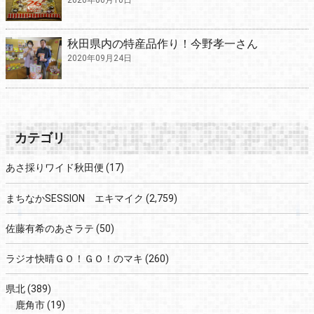
秋田県内の特産品作り！今野孝一さん
2020年09月24日
カテゴリ
あさ採りワイド秋田便
(17)
まちなかSESSION エキマイク
(2,759)
佐藤有希のあさラテ
(50)
ラジオ快晴ＧＯ！ＧＯ！のマキ
(260)
県北
(389)
鹿角市
(19)