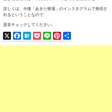
詳しくは、今後「あきた牧場」のインスタグラムで発信さ
れるということなので
是非チェックしてください。
X
F
H
P
Li
Pi
共
a
at
o
n
nt
有
ce
e
ck
e
er
b
n
et
es
o
a
t
o
k