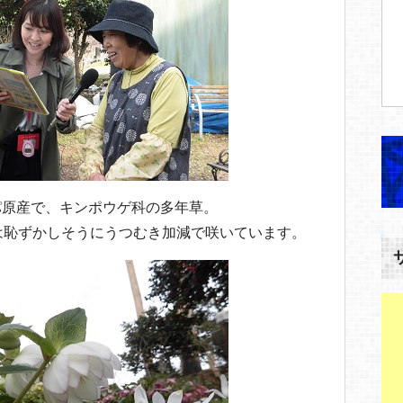
パ原産で、キンポウゲ科の多年草。
は恥ずかしそうにうつむき加減で咲いています。