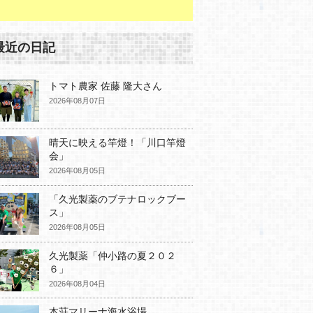
最近の日記
トマト農家 佐藤 隆大さん
2026年08月07日
晴天に映える竿燈！「川口竿燈
会」
2026年08月05日
「久光製薬のブテナロックブー
ス」
2026年08月05日
久光製薬「仲小路の夏２０２
６」
2026年08月04日
本荘マリーナ海水浴場