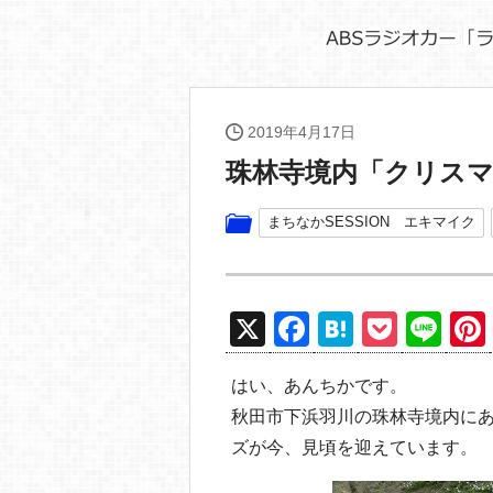
2019年4月17日
珠林寺境内「クリス
まちなかSESSION エキマイク
X
F
H
P
Li
a
at
o
n
はい、あんちかです。
c
e
ck
e
秋田市下浜羽川の珠林寺境内に
e
n
et
ズが今、見頃を迎えています。
b
a