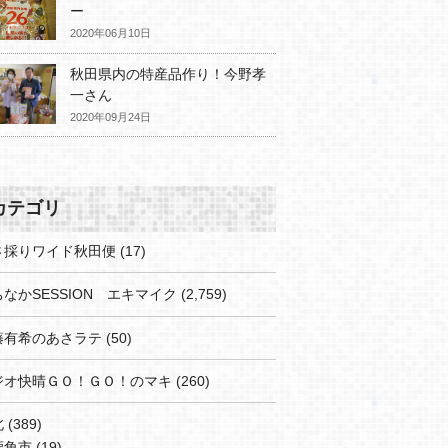
ー
2020年06月10日
秋田県内の特産品作り！今野孝
一さん
2020年09月24日
カテゴリ
さ採りワイド秋田便
(17)
なかSESSION エキマイク
(2,759)
藤有希のあさラテ
(50)
ジオ快晴ＧＯ！ＧＯ！のマキ
(260)
北
(389)
鹿角市
(19)