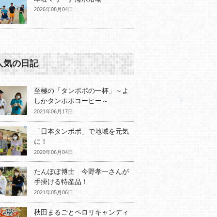
2026年08月04日
人気の日記
至極の「タンポポの一杯」～よ
しかタンポポコーヒー～
2021年06月17日
「日本タンポポ」で地域を元気
に！
2020年06月04日
たんぽぽ博士 今野孝一さんが
手掛ける特産品！
2021年05月06日
秋田まるごとペロリキャンディ