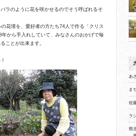
にバラのように花を咲かせるのでそう呼ばれるそ
ルの花壇を、愛好者の方たち74人で作る「クリス
08年から手入れしていて、みなさんのおかげで毎
見ることが出来ます。
い！
あ
まち
佐
ラ
県