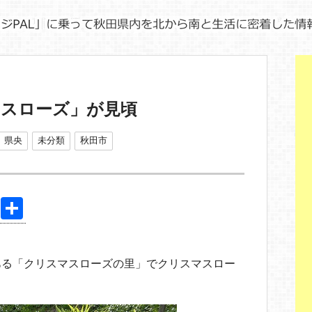
マスローズ」が見頃
県央
未分類
秋田市
Pi
共
nt
有
er
ある「クリスマスローズの里」でクリスマスロー
e
st