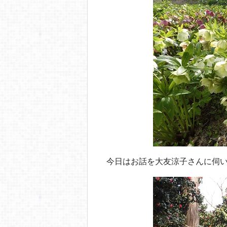
o
o
k
今日はお話を大友涼子さんに伺