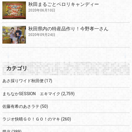
秋田まるごとペロリキャンディー
2020年06月10日
秋田県内の特産品作り！今野孝一さん
2020年09月24日
カテゴリ
あさ採りワイド秋田便
(17)
まちなかSESSION エキマイク
(2,759)
佐藤有希のあさラテ
(50)
ラジオ快晴ＧＯ！ＧＯ！のマキ
(260)
県北
(389)