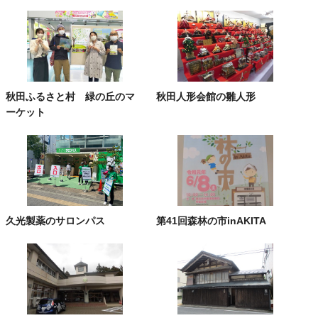
秋田ふるさと村 緑の丘のマ
秋田人形会館の雛人形
ーケット
久光製薬のサロンパス
第41回森林の市inAKITA