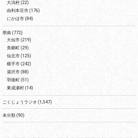
大潟村
(22)
由利本荘市
(176)
にかほ市
(84)
県南
(772)
大仙市
(219)
美郷町
(29)
仙北市
(125)
横手市
(242)
湯沢市
(88)
羽後町
(51)
東成瀬村
(14)
ごくじょうラジオ
(1,547)
未分類
(90)