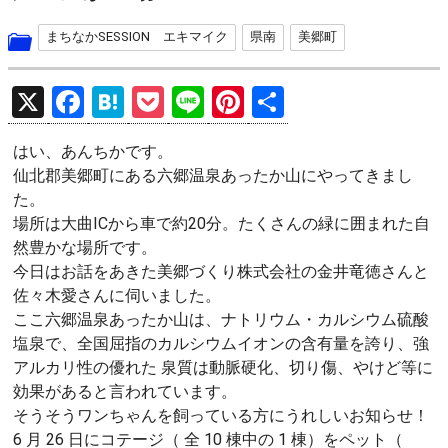
まちなかSESSION エキマイク
県南
美郷町
X
F
H
P
Li
Pi
共
a
at
o
n
nt
有
はい、あんちかです。
ce
e
ck
e
er
仙北郡美郷町にある六郷温泉あったか山にやってきまし
b
n
et
es
た。
o
a
t
場所は大曲ICから車で約20分。たくさんの緑に囲まれた自
然豊かな場所です。
o
今日はお話をあきた美郷づくり株式会社の金井竜徳さんと
k
佐々木愛さんに伺いました。
ここ六郷温泉あったか山は、ナトリウム・カルシウム硫酸
塩泉で、全国屈指のカルシウムイオンの含有量を誇り、強
アルカリ性の優れた 泉質は動脈硬化、切り傷、やけど等に
効果があると言われています。
そうそうワンちゃんを飼っている方にうれしいお知らせ！
6 月 26 日にコテージ（ 全 10 棟中の 1 棟）をペット（