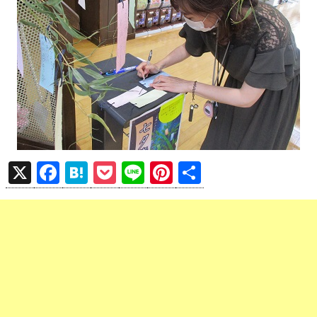
X
F
H
P
Li
Pi
共
a
at
o
n
nt
有
ce
e
ck
e
er
b
n
et
es
o
a
t
o
k