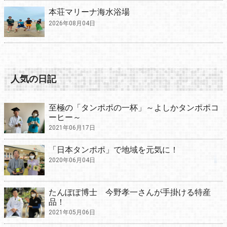
本荘マリーナ海水浴場
2026年08月04日
人気の日記
至極の「タンポポの一杯」～よしかタンポポコ
ーヒー～
2021年06月17日
「日本タンポポ」で地域を元気に！
2020年06月04日
たんぽぽ博士 今野孝一さんが手掛ける特産
品！
2021年05月06日