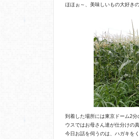
o
ほほぉ～、美味しいもの大好き
o
k
到着した場所には東京ドーム2分
ウスではお母さん達が仕分けの
今日お話を伺うのは、ハガキを