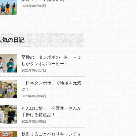
2026年08月04日
人気の日記
至極の「タンポポの一杯」～よ
しかタンポポコーヒー～
2021年06月17日
「日本タンポポ」で地域を元気
に！
2020年06月04日
たんぽぽ博士 今野孝一さんが
手掛ける特産品！
2021年05月06日
秋田まるごとペロリキャンディ