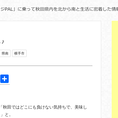
♪
県南
横手市
Pi
共
nt
有
er
e
「秋田ではどこにも負けない気持ちで、美味し
st
。」と。