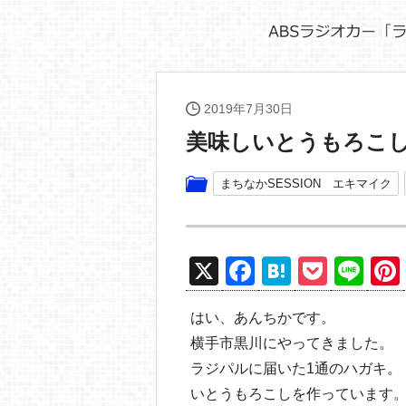
2019年7月30日
美味しいとうもろこし
まちなかSESSION エキマイク
X
F
H
P
Li
a
at
o
n
はい、あんちかです。
c
e
ck
e
横手市黒川にやってきました。
e
n
et
ラジパルに届いた1通のハガキ。
b
a
いとうもろこしを作っています