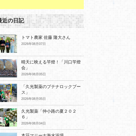
最近の日記
トマト農家 佐藤 隆大さん
2026年08月07日
晴天に映える竿燈！「川口竿燈
会」
2026年08月05日
「久光製薬のブテナロックブー
ス」
2026年08月05日
久光製薬「仲小路の夏２０２
６」
2026年08月04日
本荘マリーナ海水浴場