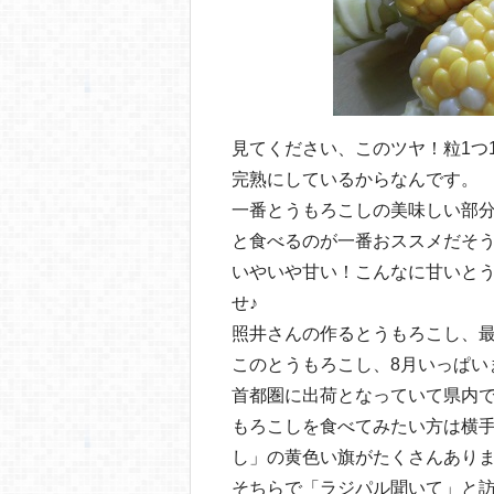
見てください、このツヤ！粒1つ
完熟にしているからなんです。
一番とうもろこしの美味しい部
と食べるのが一番おススメだそ
いやいや甘い！こんなに甘いと
せ♪
照井さんの作るとうもろこし、
このとうもろこし、8月いっぱい
首都圏に出荷となっていて県内
もろこしを食べてみたい方は横
し」の黄色い旗がたくさんあり
そちらで「ラジパル聞いて」と