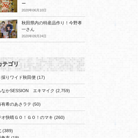
ー
2020年06月10日
秋田県内の特産品作り！今野孝
一さん
2020年09月24日
カテゴリ
さ採りワイド秋田便
(17)
なかSESSION エキマイク
(2,759)
藤有希のあさラテ
(50)
ジオ快晴ＧＯ！ＧＯ！のマキ
(260)
北
(389)
鹿角市
(19)