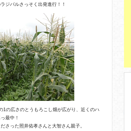
のラジパルさっそく出発進行！！
の1の広さのとうもろこし畑が広がり、近くのハ
真っ最中！
くださった照井佑孝さんと大智さん親子。