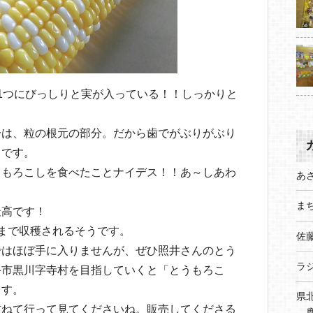
1つにびっしりと実が入っている！！しっかりと
分は、粒の根元の部分。だから歯でがぶりがぶり
うです。
うもろこしを食べたことナイデス！！あ～しあわ
あ
まち
最高です！
まで収穫されるそうです。
佐
ではほぼ手に入りませんが、ぜひ照井さんのとう
ラ
手市黒川字寺村を目指していくと「とうもろこ
ます。
県
訪ねて行って見てくださいね。販売してくださる