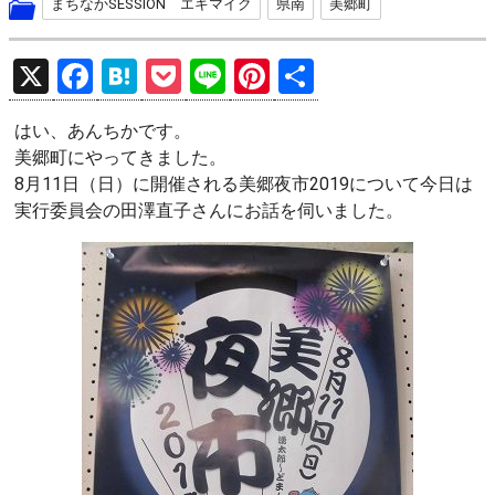
まちなかSESSION エキマイク
県南
美郷町
X
F
H
P
Li
Pi
共
a
at
o
n
nt
有
はい、あんちかです。
ce
e
ck
e
er
美郷町にやってきました。
b
n
et
es
8月11日（日）に開催される美郷夜市2019について今日は
o
a
t
実行委員会の田澤直子さんにお話を伺いました。
o
k