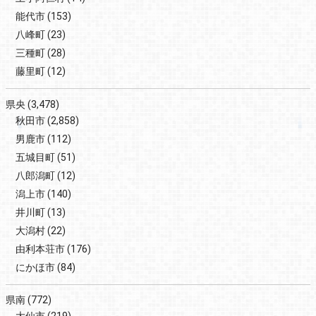
能代市
(153)
八峰町
(23)
三種町
(28)
藤里町
(12)
県央
(3,478)
秋田市
(2,858)
男鹿市
(112)
五城目町
(51)
八郎潟町
(12)
潟上市
(140)
井川町
(13)
大潟村
(22)
由利本荘市
(176)
にかほ市
(84)
県南
(772)
大仙市
(219)