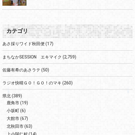
カテゴリ
あさ採りワイド秋田便
(17)
まちなかSESSION エキマイク
(2,759)
佐藤有希のあさラテ
(50)
ラジオ快晴ＧＯ！ＧＯ！のマキ
(260)
県北
(389)
鹿角市
(19)
小坂町
(6)
大館市
(67)
北秋田市
(63)
上小阿仁村
(14)