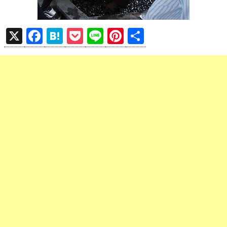
X
F
H
P
Li
Pi
共
a
at
o
n
nt
有
ce
e
ck
e
er
b
n
et
es
o
a
t
o
k