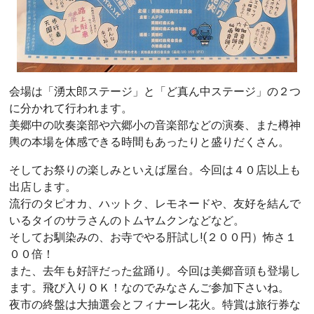
会場は「湧太郎ステージ」と「ど真ん中ステージ」の２つ
に分かれて行われます。
美郷中の吹奏楽部や六郷小の音楽部などの演奏、また樽神
輿の本場を体感できる時間もあったりと盛りだくさん。
そしてお祭りの楽しみといえば屋台。今回は４０店以上も
出店します。
流行のタピオカ、ハットク、レモネードや、友好を結んで
いるタイのサラさんのトムヤムクンなどなど。
そしてお馴染みの、お寺でやる肝試し!(２００円）怖さ１
００倍！
また、去年も好評だった盆踊り。今回は美郷音頭も登場し
ます。飛び入りＯＫ！なのでみなさんご参加下さいね。
夜市の終盤は大抽選会とフィナーレ花火。特賞は旅行券な