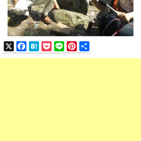
X
F
H
P
Li
Pi
共
a
at
o
n
nt
有
ce
e
ck
e
er
b
n
et
es
o
a
t
o
k