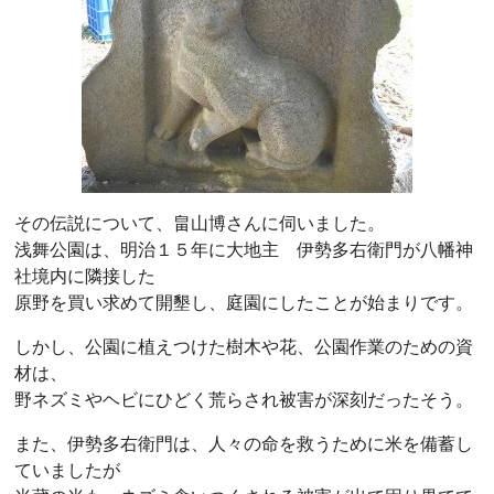
その伝説について、畠山博さんに伺いました。
浅舞公園は、明治１５年に大地主 伊勢多右衛門が八幡神
社境内に隣接した
原野を買い求めて開墾し、庭園にしたことが始まりです。
しかし、公園に植えつけた樹木や花、公園作業のための資
材は、
野ネズミやヘビにひどく荒らされ被害が深刻だったそう。
また、伊勢多右衛門は、人々の命を救うために米を備蓄し
ていましたが