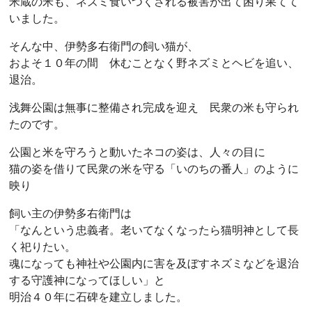
米蔵の米も、ネズミ食いつくされる被害が出て困り果てて
いました。
そんな中、伊勢多右衛門の飼い猫が、
およそ１０年の間 休むことなく野ネズミとヘビを追い、
退治。
浅舞公園は無事に整備され完成を迎え 民衆の米も守られ
たのです。
公園と米を守ろうと動いたネコの姿は、人々の目に
猫の姿を借りて民衆の米を守る「いのちの番人」のように
映り
飼い主の伊勢多右衛門は
「なんという忠義者。老いてなくなったら猫明神として長
く祀りたい。
魂になっても神社や公園内に害を及ぼすネズミなどを退治
する守護神になってほしい」と
明治４０年に石碑を建立しました。