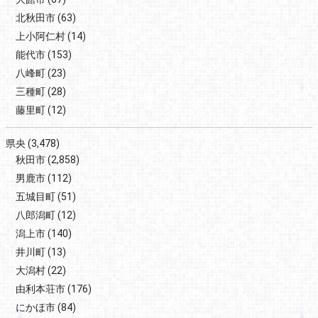
北秋田市
(63)
上小阿仁村
(14)
能代市
(153)
八峰町
(23)
三種町
(28)
藤里町
(12)
県央
(3,478)
秋田市
(2,858)
男鹿市
(112)
五城目町
(51)
八郎潟町
(12)
潟上市
(140)
井川町
(13)
大潟村
(22)
由利本荘市
(176)
にかほ市
(84)