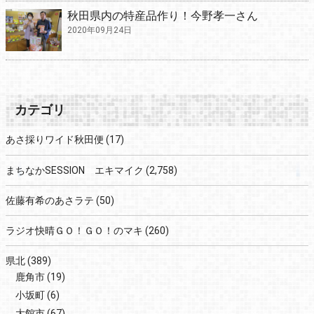
秋田県内の特産品作り！今野孝一さん
2020年09月24日
カテゴリ
あさ採りワイド秋田便
(17)
まちなかSESSION エキマイク
(2,758)
佐藤有希のあさラテ
(50)
ラジオ快晴ＧＯ！ＧＯ！のマキ
(260)
県北
(389)
鹿角市
(19)
小坂町
(6)
大館市
(67)