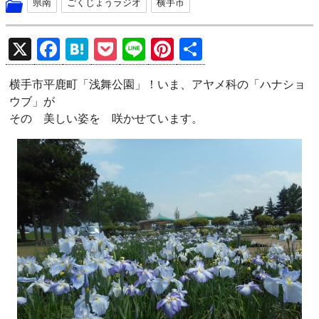
県南
ごくじょうラジオ
横手市
X
F
H
P
Li
Pi
共
a
at
o
n
nt
有
横手市平鹿町「浅舞公園」！いま、アヤメ科の「ハナショ
ce
e
ck
e
er
ウブ」が
b
n
et
es
その 美しい姿を 咲かせています。
o
a
t
o
k