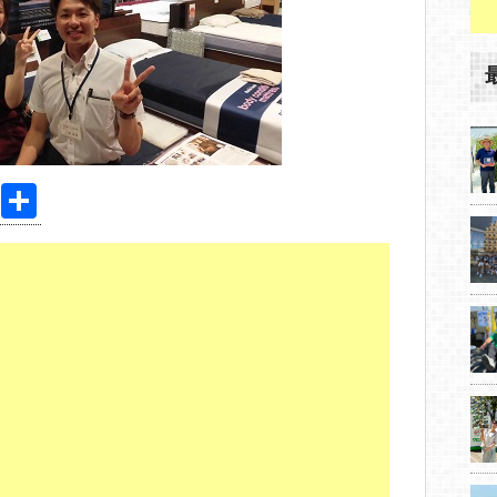
Pi
共
nt
有
er
e
st