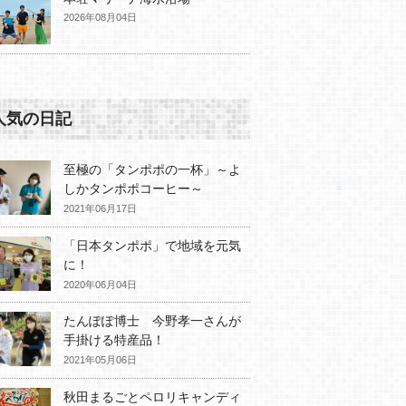
2026年08月04日
人気の日記
至極の「タンポポの一杯」～よ
しかタンポポコーヒー～
2021年06月17日
「日本タンポポ」で地域を元気
に！
2020年06月04日
たんぽぽ博士 今野孝一さんが
手掛ける特産品！
2021年05月06日
秋田まるごとペロリキャンディ