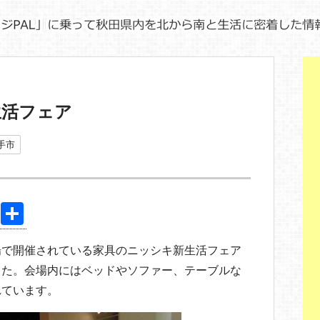
生活フェア
手市
Pi
共
nt
有
場で開催されている家具のニッシキ新生活フェア
er
した。会場内にはベッドやソファー、テーブルな
e
れています。
st