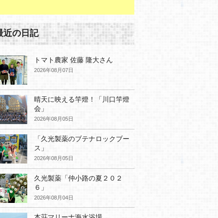
最近の日記
トマト農家 佐藤 隆大さん
2026年08月07日
晴天に映える竿燈！「川口竿燈
会」
2026年08月05日
「久光製薬のブテナロックブー
ス」
2026年08月05日
久光製薬「仲小路の夏２０２
６」
2026年08月04日
本荘マリーナ海水浴場