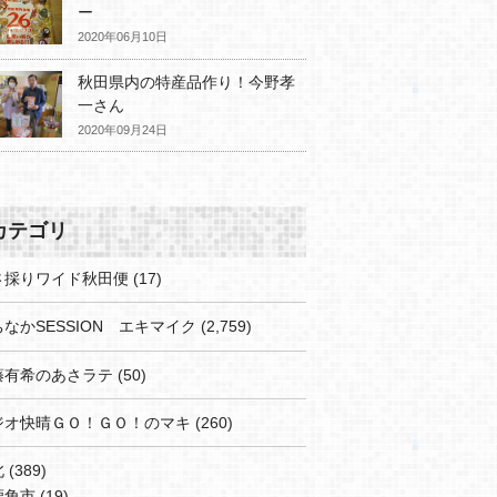
ー
2020年06月10日
秋田県内の特産品作り！今野孝
一さん
2020年09月24日
カテゴリ
さ採りワイド秋田便
(17)
なかSESSION エキマイク
(2,759)
藤有希のあさラテ
(50)
ジオ快晴ＧＯ！ＧＯ！のマキ
(260)
北
(389)
鹿角市
(19)