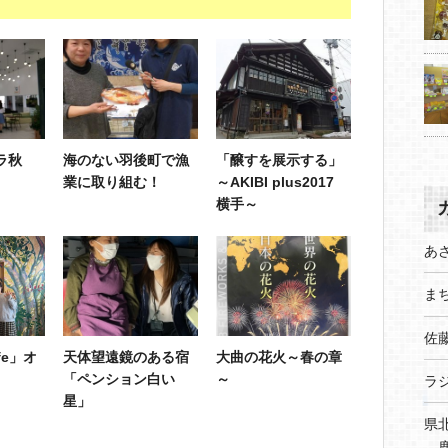
ラ秋
海のない羽後町で漁
「醸すを展示する」
業に取り組む！
～AKIBI plus2017
横手～
あ
まち
佐
fe」オ
天体望遠鏡のある宿
大曲の花火～春の章
「ペンション白い
～
ラ
星」
県