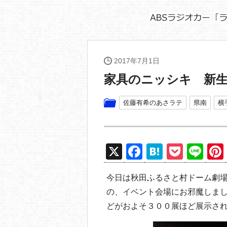
2017年7月1日
家具のニッシキ 新
佐藤有希のあさラテ
県南
横
X
F
H
P
Li
a
at
o
n
今日は秋田ふるさと村ドーム劇
c
e
ck
e
の、イベント会場にお邪魔しま
e
n
et
どがおよそ３００展ほど展示さ
b
a