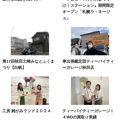
け！ステーション』期間限定
オープン「札幌ラ・ネージ
ュ」
第17回秋田土崎みなとふくま
車出張鑑定団ティーバイティ
つり【白帆】
ーガレージ秋田店
工房 雑がみランド２０２４
ティーバイティーガレージ！
４WDの買取り実績