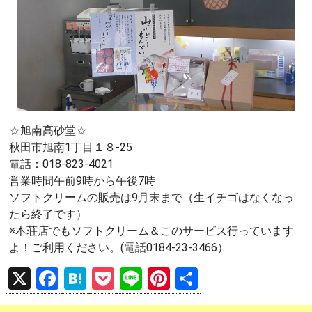
☆旭南高砂堂☆
秋田市旭南1丁目１８-25
電話：018-823-4021
営業時間午前9時から午後7時
ソフトクリームの販売は9月末まで（生イチゴはなくなっ
たら終了です）
※本荘店でもソフトクリーム＆このサービス行っています
よ！ご利用ください。(電話0184-23-3466）
X
F
H
P
Li
Pi
共
a
at
o
n
nt
有