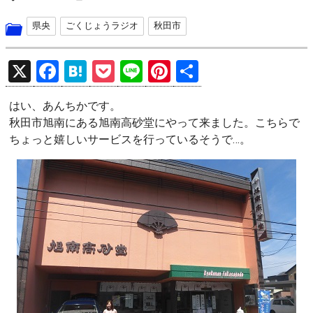
県央
ごくじょうラジオ
秋田市
X
F
H
P
Li
Pi
共
a
at
o
n
nt
有
はい、あんちかです。
ce
e
ck
e
er
秋田市旭南にある旭南高砂堂にやって来ました。こちらで
b
n
et
es
ちょっと嬉しいサービスを行っているそうで…。
o
a
t
o
k