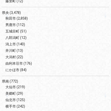
藤里町
(12)
県央
(3,478)
秋田市
(2,858)
男鹿市
(112)
五城目町
(51)
八郎潟町
(12)
潟上市
(140)
井川町
(13)
大潟村
(22)
由利本荘市
(176)
にかほ市
(84)
県南
(772)
大仙市
(219)
美郷町
(29)
仙北市
(125)
横手市
(242)