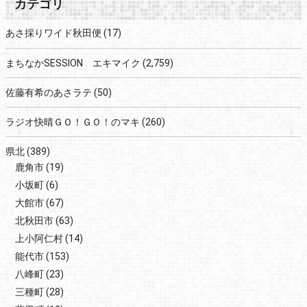
カテゴリ
あさ採りワイド秋田便
(17)
まちなかSESSION エキマイク
(2,759)
佐藤有希のあさラテ
(50)
ラジオ快晴ＧＯ！ＧＯ！のマキ
(260)
県北
(389)
鹿角市
(19)
小坂町
(6)
大館市
(67)
北秋田市
(63)
上小阿仁村
(14)
能代市
(153)
八峰町
(23)
三種町
(28)