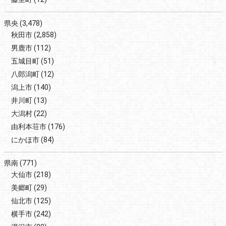
県央
(3,478)
秋田市
(2,858)
男鹿市
(112)
五城目町
(51)
八郎潟町
(12)
潟上市
(140)
井川町
(13)
大潟村
(22)
由利本荘市
(176)
にかほ市
(84)
県南
(771)
大仙市
(218)
美郷町
(29)
仙北市
(125)
横手市
(242)