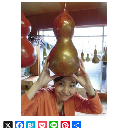
X
F
H
P
Li
Pi
共