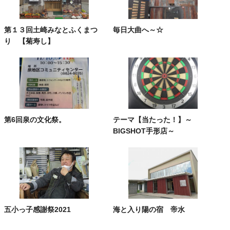
第１３回土崎みなとふくまつ
毎日大曲へ～☆
り 【菊寿し】
第6回泉の文化祭。
テーマ【当たった！】～
BIGSHOT手形店～
五小っ子感謝祭2021
海と入り陽の宿 帝水