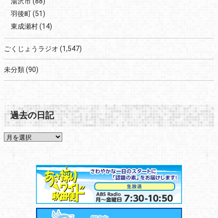
湯沢市
(88)
羽後町
(51)
東成瀬村
(14)
ごくじょうラジオ
(1,547)
未分類
(90)
過去の日記