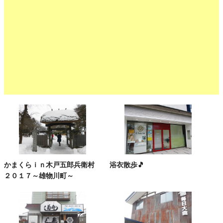
かまくらｉｎ木戸五郎兵衛村
浴衣散歩🎵
２０１７～雄物川町～