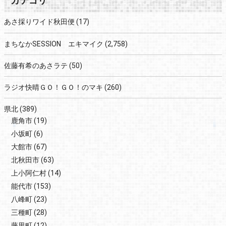
カテゴリ
あさ採りワイド秋田便
(17)
まちなかSESSION エキマイク
(2,758)
佐藤有希のあさラテ
(50)
ラジオ快晴ＧＯ！ＧＯ！のマキ
(260)
県北
(389)
鹿角市
(19)
小坂町
(6)
大館市
(67)
北秋田市
(63)
上小阿仁村
(14)
能代市
(153)
八峰町
(23)
三種町
(28)
藤里町
(12)