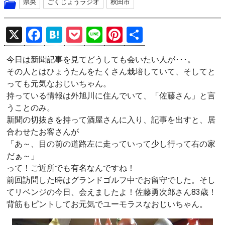
県央
ごくじょうラジオ
秋田市
X
F
H
P
Li
Pi
共
a
at
o
n
nt
有
今日は新聞記事を見てどうしても会いたい人が･･･。
ce
e
ck
e
er
その人とはひょうたんをたくさん栽培していて、そしてと
b
n
et
es
っても元気なおじいちゃん。
o
a
t
持っている情報は外旭川に住んでいて、「佐藤さん」と言
うことのみ。
o
新聞の切抜きを持って酒屋さんに入り、記事を出すと、居
k
合わせたお客さんが
「あ～、目の前の道路左に走っていって少し行って右の家
だぁ～」
って！ご近所でも有名なんですね！
前回訪問した時はグランドゴルフ中でお留守でした。そし
てリベンジの今日、会えましたよ！佐藤勇次郎さん83歳！
背筋もピントしてお元気でユーモラスなおじいちゃん。