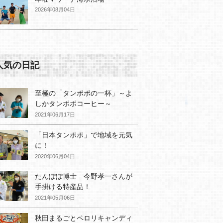
2026年08月04日
人気の日記
至極の「タンポポの一杯」～よ
しかタンポポコーヒー～
2021年06月17日
「日本タンポポ」で地域を元気
に！
2020年06月04日
たんぽぽ博士 今野孝一さんが
手掛ける特産品！
2021年05月06日
秋田まるごとペロリキャンディ