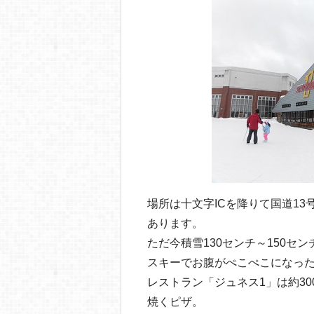
o
o
k
場所は十文字ICを降りて国道13
あります。
ただ今積雪130センチ～150セ
スキーでお腹がぺこぺこになっ
レストラン「ジュネス1」は約3
焼くピザ。