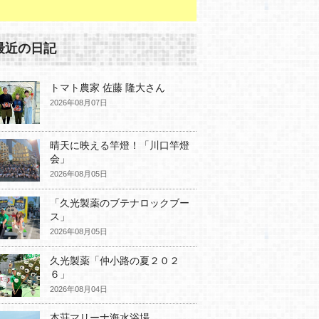
最近の日記
トマト農家 佐藤 隆大さん
2026年08月07日
晴天に映える竿燈！「川口竿燈
会」
2026年08月05日
「久光製薬のブテナロックブー
ス」
2026年08月05日
久光製薬「仲小路の夏２０２
６」
2026年08月04日
本荘マリーナ海水浴場