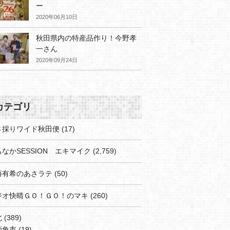
ー
2020年06月10日
秋田県内の特産品作り！今野孝
一さん
2020年09月24日
カテゴリ
さ採りワイド秋田便
(17)
なかSESSION エキマイク
(2,759)
藤有希のあさラテ
(50)
ジオ快晴ＧＯ！ＧＯ！のマキ
(260)
北
(389)
鹿角市
(19)