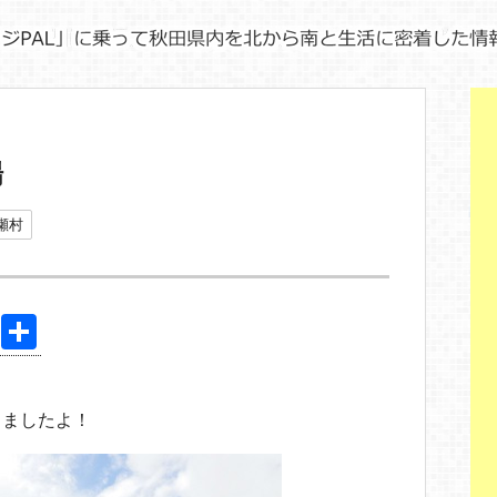
場
瀬村
Pi
共
nt
有
er
きましたよ！
e
st