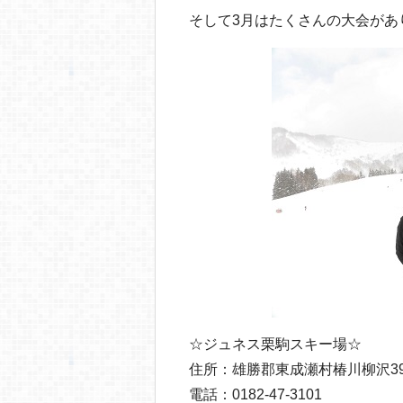
そして3月はたくさんの大会があ
☆ジュネス栗駒スキー場☆
住所：雄勝郡東成瀬村椿川柳沢39
電話：0182-47-3101