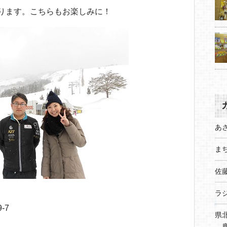
ります。こちらもお楽しみに！
あ
まち
佐
ラ
-7
県