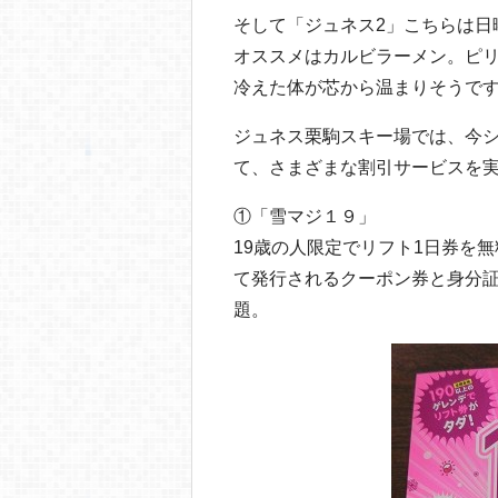
そして「ジュネス2」こちらは日
オススメはカルビラーメン。ピ
冷えた体が芯から温まりそうで
ジュネス栗駒スキー場では、今
て、さまざまな割引サービスを
①「雪マジ１９」
19歳の人限定でリフト1日券を
て発行されるクーポン券と身分
題。