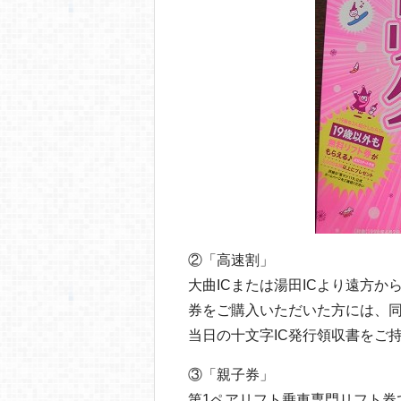
②「高速割」
大曲ICまたは湯田ICより遠方
券をご購入いただいた方には、同
当日の十文字IC発行領収書をご
③「親子券」
第1ペアリフト乗車専門リフト券