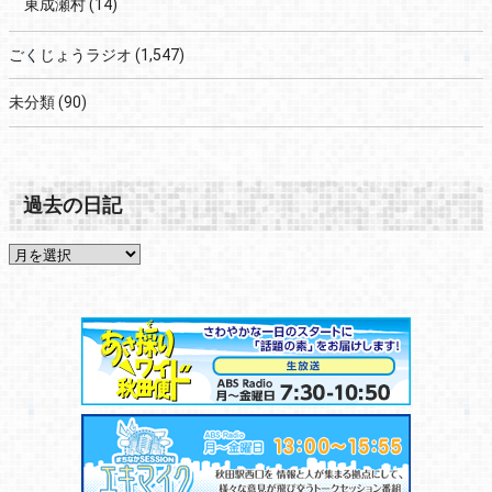
東成瀬村
(14)
ごくじょうラジオ
(1,547)
未分類
(90)
過去の日記