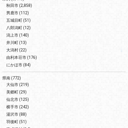
秋田市
(2,858)
男鹿市
(112)
五城目町
(51)
八郎潟町
(12)
潟上市
(140)
井川町
(13)
大潟村
(22)
由利本荘市
(176)
にかほ市
(84)
県南
(772)
大仙市
(219)
美郷町
(29)
仙北市
(125)
横手市
(242)
湯沢市
(88)
羽後町
(51)