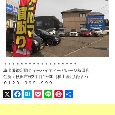
＊＊＊＊＊＊＊＊＊＊＊＊＊＊＊＊＊＊
車出張鑑定団ティーバイティーガレージ秋田店
住所：秋田市桜2丁目17-30（横山金足線沿い）
０１２０－９９９－９９９
X
F
H
P
Li
Pi
共
a
at
o
n
nt
有
ce
e
ck
e
er