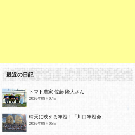
最近の日記
トマト農家 佐藤 隆大さん
2026年08月07日
晴天に映える竿燈！「川口竿燈会」
2026年08月05日