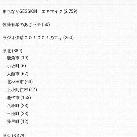
まちなかSESSION エキマイク
(2,759)
佐藤有希のあさラテ
(50)
ラジオ快晴ＧＯ！ＧＯ！のマキ
(260)
県北
(389)
鹿角市
(19)
小坂町
(6)
大館市
(67)
北秋田市
(63)
上小阿仁村
(14)
能代市
(153)
八峰町
(23)
三種町
(28)
藤里町
(12)
県央
(3,478)