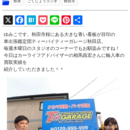
県央
ごくじょうラジオ
秋田市
X
F
H
P
Li
Pi
共
a
at
o
n
nt
有
ゆみこです。秋田市桜にある大きな青い看板が目印の
ce
e
ck
e
er
車出張鑑定団ティーバイティーガレージ秋田店。
b
n
et
es
毎週木曜日のスタジオのコーナーでもお馴染みですね！
o
a
t
今日はカーライフアドバイザーの相馬昌宏さんに輸入車の
買取実績を
o
紹介していただきました＾＾
k