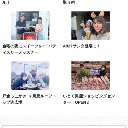
ル！
取り術
金曜の夜にスイーツを♪「パテ
A827サンタ登場っ！
ィスリーメッスナー」
戸倉っこかき in 川反ルーフト
いとく男鹿ショッピングセン
ップ肉広場
ター OPEN☆