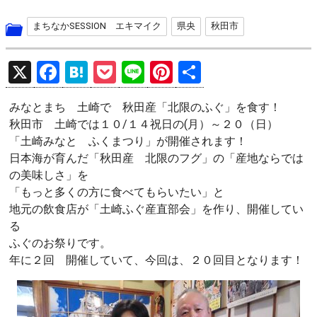
まちなかSESSION エキマイク
県央
秋田市
X
F
H
P
Li
Pi
共
a
at
o
n
nt
有
みなとまち 土崎で 秋田産「北限のふぐ」を食す！
ce
e
ck
e
er
秋田市 土崎では１０/１４祝日の(月）～２０（日）
b
n
et
es
「土崎みなと ふくまつり」が開催されます！
o
a
t
日本海が育んだ「秋田産 北限のフグ」の「産地ならでは
の美味しさ」を
o
「もっと多くの方に食べてもらいたい」と
k
地元の飲食店が「土崎ふぐ産直部会」を作り、開催してい
る
ふぐのお祭りです。
年に２回 開催していて、今回は、２０回目となります！