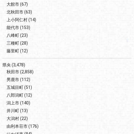
大館市
(67)
北秋田市
(63)
上小阿仁村
(14)
能代市
(153)
八峰町
(23)
三種町
(28)
藤里町
(12)
県央
(3,478)
秋田市
(2,858)
男鹿市
(112)
五城目町
(51)
八郎潟町
(12)
潟上市
(140)
井川町
(13)
大潟村
(22)
由利本荘市
(176)
にかほ市
(84)