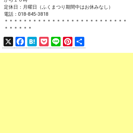
定休日：月曜日（ふくまつり期間中はお休みなし）
電話：018-845-3818
＊＊＊＊＊＊＊＊＊＊＊＊＊＊＊＊＊＊＊＊＊＊＊＊＊＊
＊＊＊＊＊＊
X
F
H
P
Li
Pi
共
a
at
o
n
nt
有
ce
e
ck
e
er
b
n
et
es
o
a
t
o
k