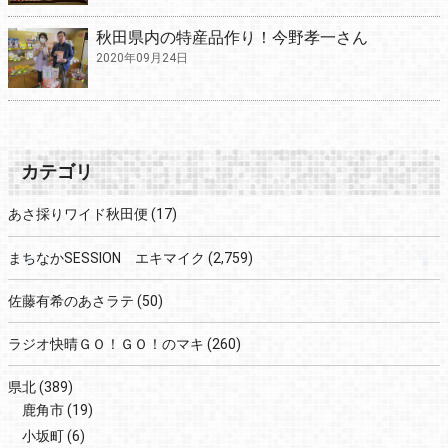
秋田県内の特産品作り！今野孝一さん
2020年09月24日
カテゴリ
あさ採りワイド秋田便
(17)
まちなかSESSION エキマイク
(2,759)
佐藤有希のあさラテ
(50)
ラジオ快晴ＧＯ！ＧＯ！のマキ
(260)
県北
(389)
鹿角市
(19)
小坂町
(6)