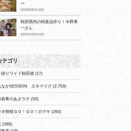
ー
2020年06月10日
秋田県内の特産品作り！今野孝
一さん
2020年09月24日
カテゴリ
さ採りワイド秋田便
(17)
なかSESSION エキマイク
(2,759)
藤有希のあさラテ
(50)
ジオ快晴ＧＯ！ＧＯ！のマキ
(260)
北
(389)
鹿角市
(19)