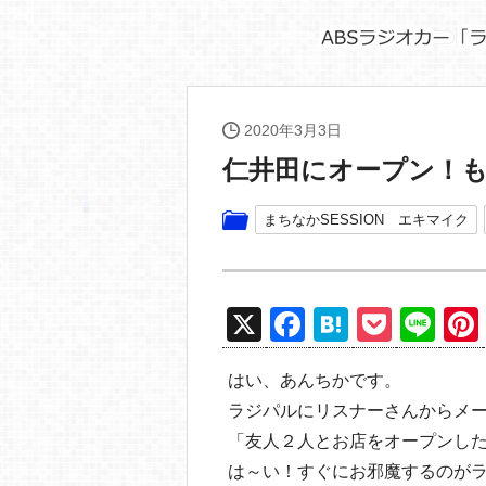
2020年3月3日
仁井田にオープン！
まちなかSESSION エキマイク
X
F
H
P
Li
a
at
o
n
はい、あんちかです。
c
e
ck
e
ラジパルにリスナーさんからメ
e
n
et
「友人２人とお店をオープンし
b
a
は～い！すぐにお邪魔するのが