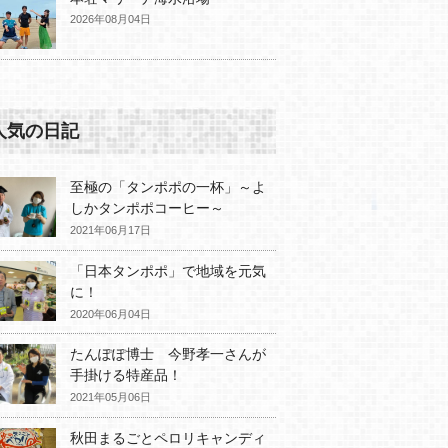
2026年08月04日
人気の日記
至極の「タンポポの一杯」～よ
しかタンポポコーヒー～
2021年06月17日
「日本タンポポ」で地域を元気
に！
2020年06月04日
たんぽぽ博士 今野孝一さんが
手掛ける特産品！
2021年05月06日
秋田まるごとペロリキャンディ