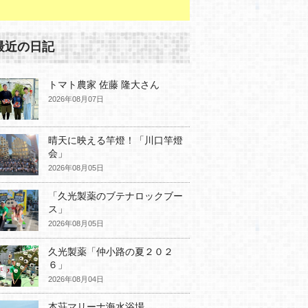
最近の日記
トマト農家 佐藤 隆大さん
2026年08月07日
晴天に映える竿燈！「川口竿燈
会」
2026年08月05日
「久光製薬のブテナロックブー
ス」
2026年08月05日
久光製薬「仲小路の夏２０２
６」
2026年08月04日
本荘マリーナ海水浴場