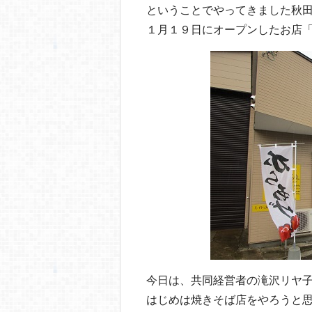
o
ということでやってきました秋
o
１月１９日にオープンしたお店
k
今日は、共同経営者の滝沢リヤ
はじめは焼きそば店をやろうと