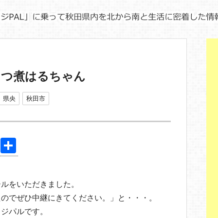
もつ煮はるちゃん
県央
秋田市
Pi
共
nt
有
er
ールをいただきました。
e
たのでぜひ中継にきてください。」と・・・。
st
ラジパルです。