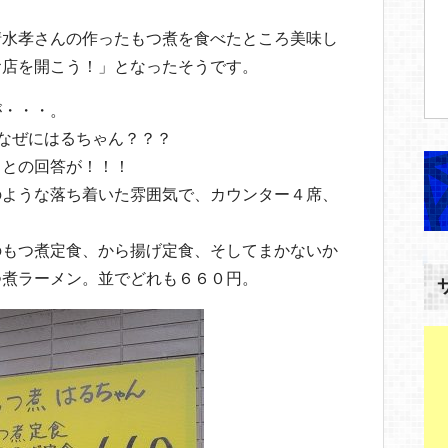
清水孝さんの作ったもつ煮を食べたところ美味し
お店を開こう！」となったそうです。
が・・・。
、なぜにはるちゃん？？？
」との回答が！！！
のような落ち着いた雰囲気で、カウンター４席、
のもつ煮定食、から揚げ定食、そしてまかないか
つ煮ラーメン。並でどれも６６０円。