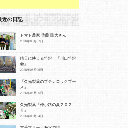
最近の日記
トマト農家 佐藤 隆大さん
2026年08月07日
晴天に映える竿燈！「川口竿燈
会」
2026年08月05日
「久光製薬のブテナロックブー
ス」
2026年08月05日
久光製薬「仲小路の夏２０２
６」
2026年08月04日
本荘マリーナ海水浴場