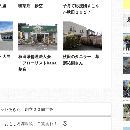
の里
喫茶店 歩空
子育て応援団すこや
か秋田２０１７
ト大曲
秋田県倫理法人会
秋田のタニラー 草
「フローリストhana
彅祐樹さん
萌音」
ッセあきた 創立２０周年祭
し～おもしろ浮世絵 ご覧あれ！～