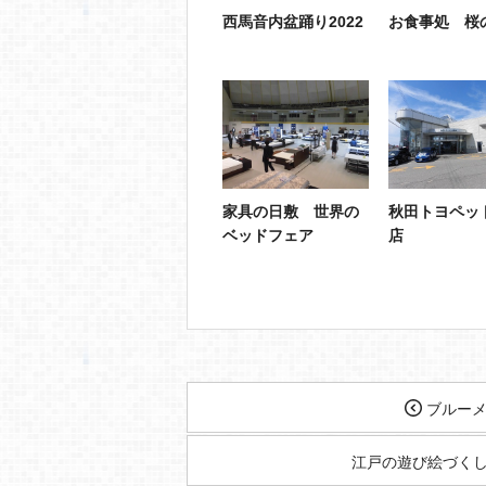
西馬音内盆踊り2022
お食事処 桜
家具の日敷 世界の
秋田トヨペッ
ベッドフェア
店
ブルーメ
江戸の遊び絵づく