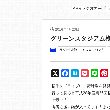
2016年4月23日
グリーンスタジアム
ラジオ快晴ＧＯ！ＧＯ！のマキ
X
F
H
P
Li
a
at
o
n
横手をドライブ中、野球場を発
c
e
ck
e
行って見ると平成28年度第36
e
n
et
っ最中！
b
a
両者応援に熱が入ってます！ま