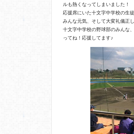
o
ルも熱くなってしまいました！
o
応援席にいた十文字中学校の生
k
みんな元気、そして大変礼儀正
十文字中学校の野球部のみんな
ってね！応援してます♪