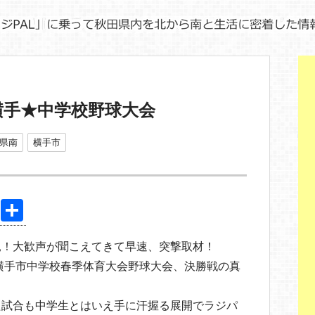
横手★中学校野球大会
県南
横手市
Pi
共
nt
有
見！大歓声が聞こえてきて早速、突撃取材！
er
回横手市中学校春季体育大会野球大会、決勝戦の真
e
st
た試合も中学生とはいえ手に汗握る展開でラジパ