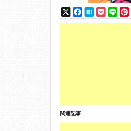
X
F
H
P
Li
a
at
o
n
c
e
ck
e
e
n
et
b
a
o
o
k
関連記事