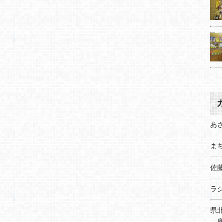
あ
まち
佐
ラ
県