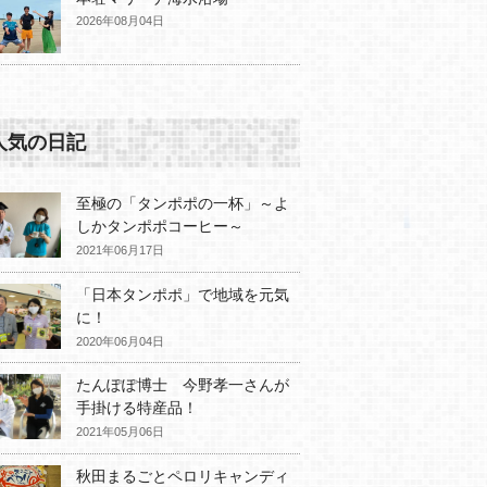
2026年08月04日
人気の日記
至極の「タンポポの一杯」～よ
しかタンポポコーヒー～
2021年06月17日
「日本タンポポ」で地域を元気
に！
2020年06月04日
たんぽぽ博士 今野孝一さんが
手掛ける特産品！
2021年05月06日
秋田まるごとペロリキャンディ