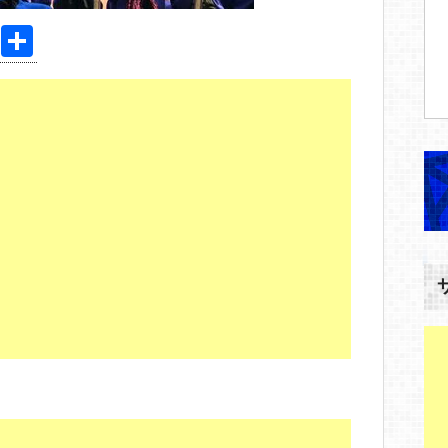
Pi
共
nt
有
er
e
st