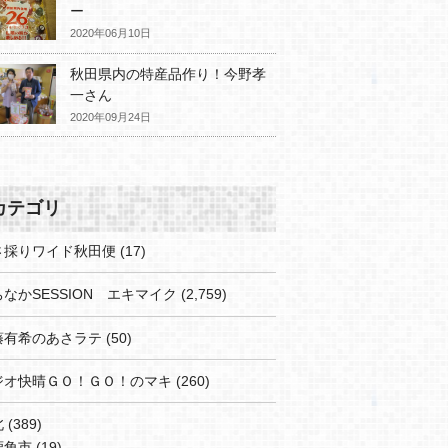
ー
2020年06月10日
秋田県内の特産品作り！今野孝
一さん
2020年09月24日
カテゴリ
さ採りワイド秋田便
(17)
なかSESSION エキマイク
(2,759)
藤有希のあさラテ
(50)
ジオ快晴ＧＯ！ＧＯ！のマキ
(260)
北
(389)
鹿角市
(19)