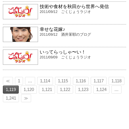
技術や食材を秋田から世界へ発信
ごくじょうラジオ
2011/09/12
幸せな花嫁♪
酒井茉耶のブログ
2011/09/12
いってらっしゃ〜い！
ごくじょうラジオ
2011/09/09
≪
1
…
1,114
1,115
1,116
1,117
1,118
1,119
1,120
1,121
1,122
1,123
1,124
…
1,241
≫