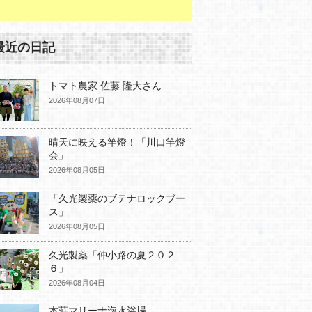
最近の日記
トマト農家 佐藤 隆大さん
2026年08月07日
晴天に映える竿燈！「川口竿燈
会」
2026年08月05日
「久光製薬のブテナロックブー
ス」
2026年08月05日
久光製薬「仲小路の夏２０２
６」
2026年08月04日
本荘マリーナ海水浴場