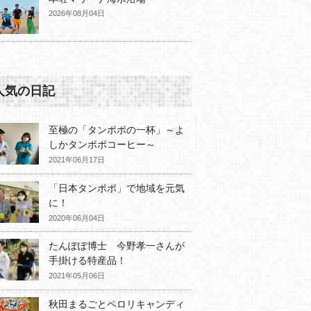
2026年08月04日
人気の日記
至極の「タンポポの一杯」～よ
しかタンポポコーヒー～
2021年06月17日
「日本タンポポ」で地域を元気
に！
2020年06月04日
たんぽぽ博士 今野孝一さんが
手掛ける特産品！
2021年05月06日
秋田まるごとペロリキャンディ