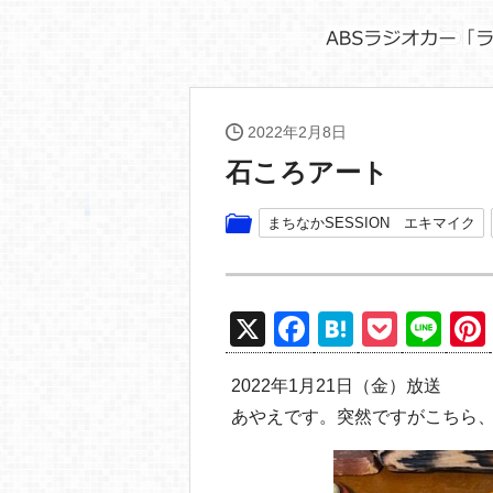
2022年2月8日
石ころアート
まちなかSESSION エキマイク
X
F
H
P
Li
a
at
o
n
2022年1月21日（金）放送
c
e
ck
e
あやえです。突然ですがこちら
e
n
et
b
a