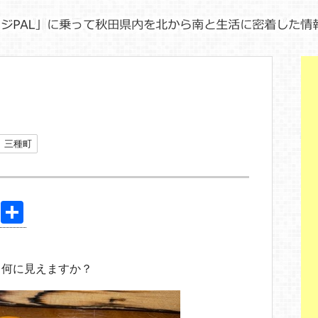
三種町
Pi
共
nt
有
er
、何に見えますか？
e
st