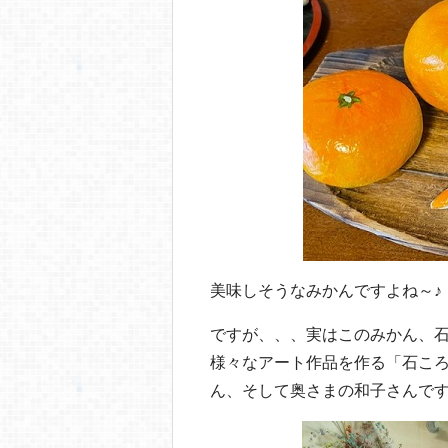
o
o
k
美味しそうなみかんですよね～♪
ですが、、、実はこのみかん、石
様々なアート作品を作る「石こ
ん、そして奥さまの和子さんで