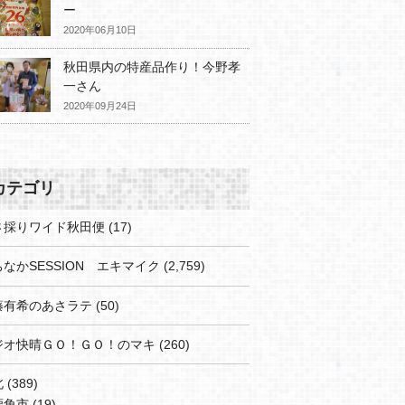
ー
2020年06月10日
秋田県内の特産品作り！今野孝
一さん
2020年09月24日
カテゴリ
さ採りワイド秋田便
(17)
なかSESSION エキマイク
(2,759)
藤有希のあさラテ
(50)
ジオ快晴ＧＯ！ＧＯ！のマキ
(260)
北
(389)
鹿角市
(19)