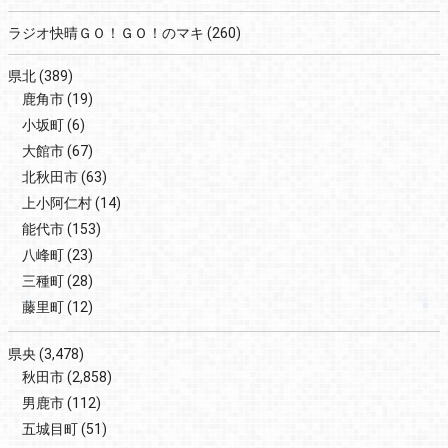
ラジオ快晴ＧＯ！ＧＯ！のマキ
(260)
県北
(389)
鹿角市
(19)
小坂町
(6)
大館市
(67)
北秋田市
(63)
上小阿仁村
(14)
能代市
(153)
八峰町
(23)
三種町
(28)
藤里町
(12)
県央
(3,478)
秋田市
(2,858)
男鹿市
(112)
五城目町
(51)