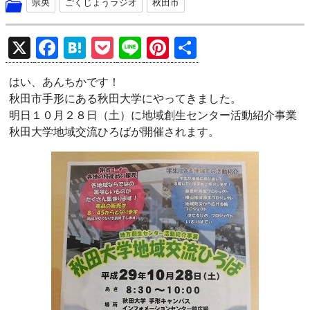
県央
ごくじょうラジオ
秋田市
X
F
H
P
Li
Pi
共
a
at
o
n
nt
有
はい、あんちかです！
ce
e
ck
e
er
秋田市手形にある秋田大学にやってきました。
b
n
et
es
明日１０月２８日（土）に地域創生センター活動紹介事業
o
a
t
秋田大学地域交流ひろばが開催されます。
o
k