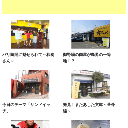
バリ舞踊に魅せられて～和奏
御野場の肉屋が鳥界の一等
さん～
地！？
今日のテーマ「サンドイッ
発見！またあした文庫～番外
チ」
編～