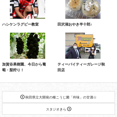
ハシケンラグビー教室
田沢湖おやき半十郎♪
加賀谷果樹園、今日から葡
ティーバイティーガレージ秋
萄・梨狩り！
田店
秋田県立大開発の種こうじ菌「吟味」の甘酒☆
スタジオきら