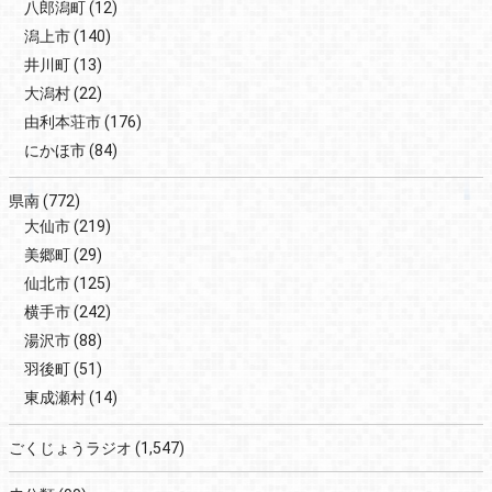
八郎潟町
(12)
潟上市
(140)
井川町
(13)
大潟村
(22)
由利本荘市
(176)
にかほ市
(84)
県南
(772)
大仙市
(219)
美郷町
(29)
仙北市
(125)
横手市
(242)
湯沢市
(88)
羽後町
(51)
東成瀬村
(14)
ごくじょうラジオ
(1,547)