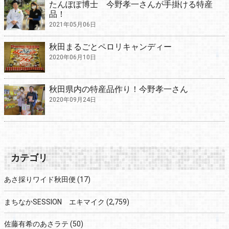
たんぽぽ博士 今野孝一さんが手掛ける特産
品！
2021年05月06日
秋田まるごとペロリキャンディー
2020年06月10日
秋田県内の特産品作り！今野孝一さん
2020年09月24日
カテゴリ
あさ採りワイド秋田便
(17)
まちなかSESSION エキマイク
(2,759)
佐藤有希のあさラテ
(50)