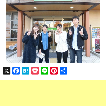
X
F
H
P
Li
Pi
共
a
at
o
n
nt
有
ce
e
ck
e
er
b
n
et
es
o
a
t