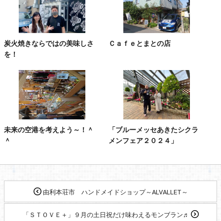
炭火焼きならではの美味しさ
Ｃａｆｅとまとの店
を！
未来の空港を考えよう～！＾
「ブルーメッセあきたシクラ
＾
メンフェア２０２４」
由利本荘市 ハンドメイドショップ～ALVALLET～
「ＳＴＯＶＥ＋」９月の土日祝だけ味わえるモンブラン♬