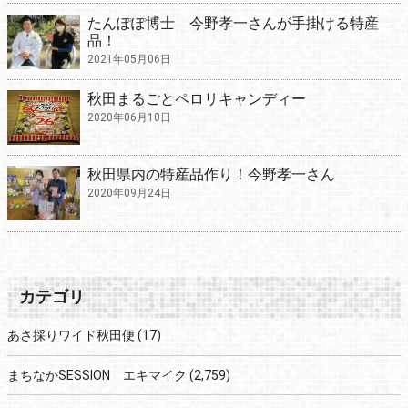
たんぽぽ博士 今野孝一さんが手掛ける特産
品！
2021年05月06日
秋田まるごとペロリキャンディー
2020年06月10日
秋田県内の特産品作り！今野孝一さん
2020年09月24日
カテゴリ
あさ採りワイド秋田便
(17)
まちなかSESSION エキマイク
(2,759)