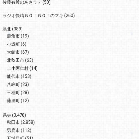
佐藤有希のあさラテ
(50)
ラジオ快晴ＧＯ！ＧＯ！のマキ
(260)
県北
(389)
鹿角市
(19)
小坂町
(6)
大館市
(67)
北秋田市
(63)
上小阿仁村
(14)
能代市
(153)
八峰町
(23)
三種町
(28)
藤里町
(12)
県央
(3,478)
秋田市
(2,858)
男鹿市
(112)
五城目町
(51)