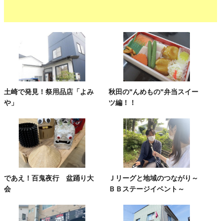
土崎で発見！祭用品店「よみ
秋田の"んめもの"弁当スイー
や」
ツ編！！
であえ！百鬼夜行 盆踊り大
Ｊリーグと地域のつながり～
会
ＢＢステージイベント～