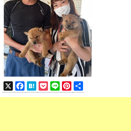
X
F
H
P
Li
Pi
共
a
at
o
n
nt
有
ce
e
ck
e
er
b
n
et
es
o
a
t