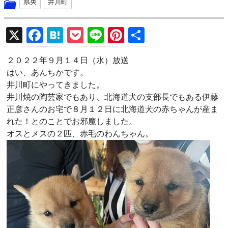
県央
井川町
X
F
H
P
Li
Pi
共
a
at
o
n
nt
有
２０２２年９月１４日（水）放送
ce
e
ck
e
er
はい、あんちかです。
b
n
et
es
井川町にやってきました。
o
a
t
井川焼の陶芸家でもあり、北海道犬の支部長でもある伊藤
正彦さんのお宅で８月１２日に北海道犬の赤ちゃんが産ま
o
れた！とのことでお邪魔しました。
k
オスとメスの２匹、赤毛のわんちゃん。