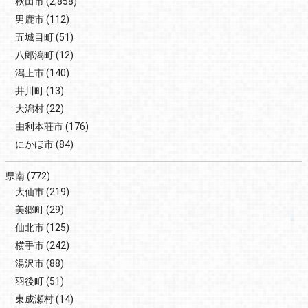
秋田市
(2,858)
男鹿市
(112)
五城目町
(51)
八郎潟町
(12)
潟上市
(140)
井川町
(13)
大潟村
(22)
由利本荘市
(176)
にかほ市
(84)
県南
(772)
大仙市
(219)
美郷町
(29)
仙北市
(125)
横手市
(242)
湯沢市
(88)
羽後町
(51)
東成瀬村
(14)