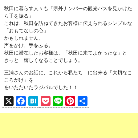
秋田に暮らす人々も「県外ナンバーの観光バスを見かけた
ら手を振る」
これは、秋田を訪ねてきたお客様に伝えられるシンプルな
「おもてなしの心」
かもしれません。
声をかけ、手をふる。
秋田に滞在したお客様は、「秋田に来てよかったな」と
きっと 嬉しくなることでしょう。
三浦さんのお話に、これから私たち に出来る「大切なこ
ころがけ」を
をいただいたラジパルでした！！
X
F
H
P
Li
Pi
共
a
at
o
n
nt
有
ce
e
ck
e
er
b
n
et
es