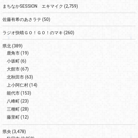
まちなかSESSION エキマイク
(2,759)
佐藤有希のあさラテ
(50)
ラジオ快晴ＧＯ！ＧＯ！のマキ
(260)
県北
(389)
鹿角市
(19)
小坂町
(6)
大館市
(67)
北秋田市
(63)
上小阿仁村
(14)
能代市
(153)
八峰町
(23)
三種町
(28)
藤里町
(12)
県央
(3,478)