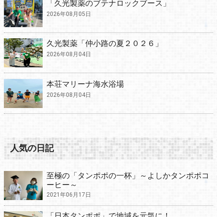
「久光製薬のブテナロックブース」
2026年08月05日
久光製薬「仲小路の夏２０２６」
2026年08月04日
本荘マリーナ海水浴場
2026年08月04日
人気の日記
至極の「タンポポの一杯」～よしかタンポポコ
ーヒー～
2021年06月17日
「日本タンポポ」で地域を元気に！