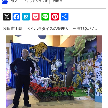
県央
ごくじょうラジオ
秋田市
X
F
H
P
Li
Pi
共
a
at
o
n
nt
有
秋田市土崎 ベイパラダイスの管理人 三浦邦彦さん。
ce
e
ck
e
er
b
n
et
es
o
a
t
o
k