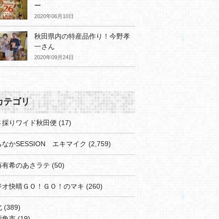
ー
2020年06月10日
秋田県内の特産品作り！今野孝
一さん
2020年09月24日
カテゴリ
さ採りワイド秋田便
(17)
なかSESSION エキマイク
(2,759)
藤有希のあさラテ
(50)
ジオ快晴ＧＯ！ＧＯ！のマキ
(260)
北
(389)
鹿角市
(19)