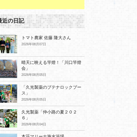
最近の日記
トマト農家 佐藤 隆大さん
2026年08月07日
晴天に映える竿燈！「川口竿燈
会」
2026年08月05日
「久光製薬のブテナロックブー
ス」
2026年08月05日
久光製薬「仲小路の夏２０２
６」
2026年08月04日
本荘マリーナ海水浴場