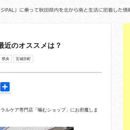
最近のオススメは？
県央
五城目町
Pi
共
nt
有
er
ーラルケア専門店「噛むショップ」にお邪魔しま
e
st