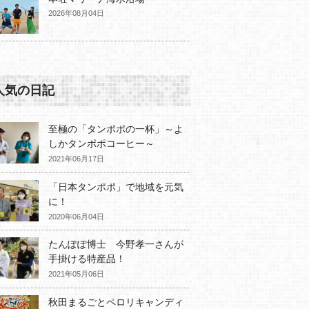
2026年08月04日
人気の日記
至極の「タンポポの一杯」～よ
しかタンポポコーヒー～
2021年06月17日
「日本タンポポ」で地域を元気
に！
2020年06月04日
たんぽぽ博士 今野孝一さんが
手掛ける特産品！
2021年05月06日
秋田まるごとペロリキャンディ