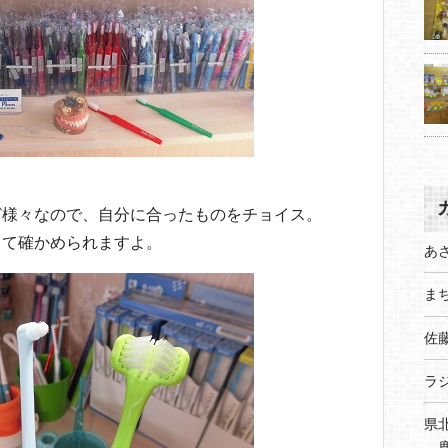
ど様々なので、自分に合ったものをチョイス。
って確かめられますよ。
あ
まち
佐
ラ
県