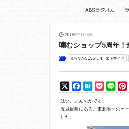
2019年7月24日
噛むショップ5周年！
まちなかSESSION エキマイク
X
F
H
P
Li
a
at
o
n
はい、あんちかです。
c
e
ck
e
五城目町にある、東北唯一のオ
e
n
et
した。
b
a