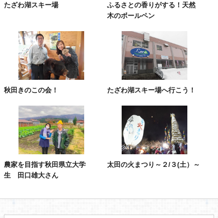
たざわ湖スキー場
ふるさとの香りがする！天然
木のボールペン
秋田きのこの会！
たざわ湖スキー場へ行こう！
農家を目指す秋田県立大学
太田の火まつり～２/３(土）～
生 田口雄大さん