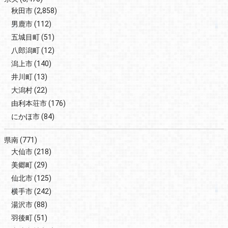
秋田市
(2,858)
男鹿市
(112)
五城目町
(51)
八郎潟町
(12)
潟上市
(140)
井川町
(13)
大潟村
(22)
由利本荘市
(176)
にかほ市
(84)
県南
(771)
大仙市
(218)
美郷町
(29)
仙北市
(125)
横手市
(242)
湯沢市
(88)
羽後町
(51)