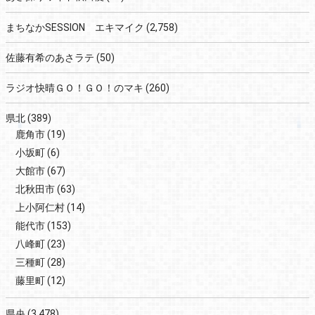
まちなかSESSION エキマイク
(2,758)
佐藤有希のあさラテ
(50)
ラジオ快晴ＧＯ！ＧＯ！のマキ
(260)
県北
(389)
鹿角市
(19)
小坂町
(6)
大館市
(67)
北秋田市
(63)
上小阿仁村
(14)
能代市
(153)
八峰町
(23)
三種町
(28)
藤里町
(12)
県央
(3,478)