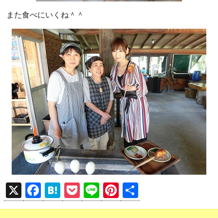
また食べにいくね＾＾
X
F
H
P
Li
Pi
共
a
at
o
n
nt
有