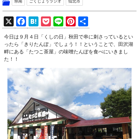
県南
ごくじょうラジオ
仙北市
X
F
H
P
Li
Pi
共
a
at
o
n
nt
有
今日は９月４日「くしの日」秋田で串に刺さっているとい
ce
e
ck
e
er
ったら「きりたんぽ」でしょう！！ということで、田沢湖
b
n
et
es
畔にある「たつこ茶屋」の味噌たんぽを食べにいきまし
o
a
t
た！！
o
k