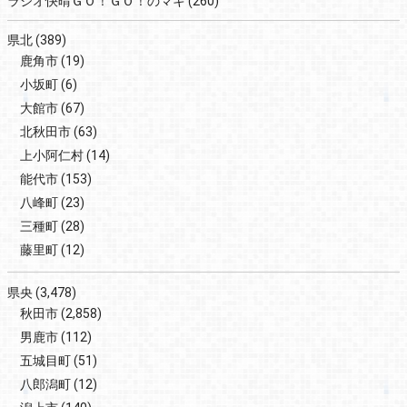
ラジオ快晴ＧＯ！ＧＯ！のマキ
(260)
県北
(389)
鹿角市
(19)
小坂町
(6)
大館市
(67)
北秋田市
(63)
上小阿仁村
(14)
能代市
(153)
八峰町
(23)
三種町
(28)
藤里町
(12)
県央
(3,478)
秋田市
(2,858)
男鹿市
(112)
五城目町
(51)
八郎潟町
(12)