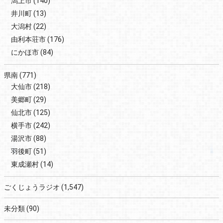
潟上市
(140)
井川町
(13)
大潟村
(22)
由利本荘市
(176)
にかほ市
(84)
県南
(771)
大仙市
(218)
美郷町
(29)
仙北市
(125)
横手市
(242)
湯沢市
(88)
羽後町
(51)
東成瀬村
(14)
ごくじょうラジオ
(1,547)
未分類
(90)