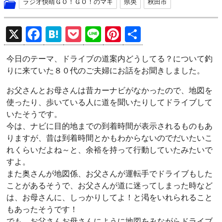
ラジオ快晴ＧＯ！ＧＯ！のマキ
県央
秋田市
X
F
H
P
Li
Pi
共
a
at
o
n
nt
有
今日のテーマ、ドライブの道案内どうしてる？について釣
ce
e
ck
e
er
りに来ていた８０代のご夫婦にお話をお聞きしました。
b
n
et
es
お父さんとお母さんは昔カーナビがなかったので、地図を
o
a
t
使ったり、歩いている人に道を聞いたりしてドライブして
o
いたそうです。
k
今は、ナビに目的地までの到着時間が表示されるものもあ
りますが、昔は到着時間とかもわからないのでだいたいこ
れくらいだよね～と、余裕を持って行動していたみたいで
すよ。
また奥さんが地図係、お父さんが運転手でドライブもした
ことがあるそうで、お父さんが道に迷ってしまった時など
は、お母さんに、しっかりしてよ！と渇をいれられること
もあったそうです！
でも、お父さんお母さんにように地図をみながらドライブ