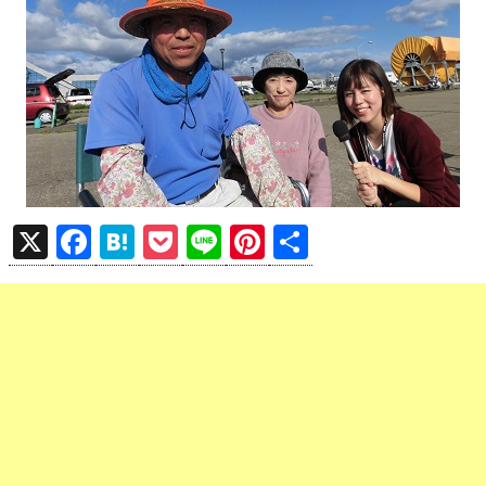
X
F
H
P
Li
Pi
共
a
at
o
n
nt
有
ce
e
ck
e
er
b
n
et
es
o
a
t
o
k