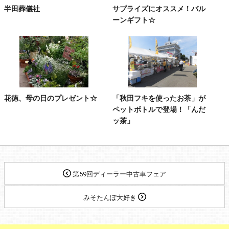
半田葬儀社
サプライズにオススメ！バル
ーンギフト☆
花徳、母の日のプレゼント☆
「秋田フキを使ったお茶」が
ペットボトルで登場！「んだ
ッ茶」
第59回ディーラー中古車フェア
みそたんぽ大好き