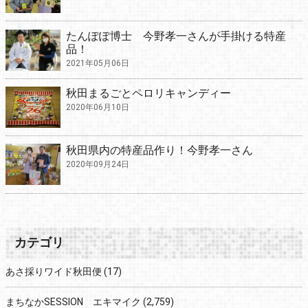
たんぽぽ博士 今野孝一さんが手掛ける特産
品！
2021年05月06日
秋田まるごとペロリキャンディー
2020年06月10日
秋田県内の特産品作り！今野孝一さん
2020年09月24日
カテゴリ
あさ採りワイド秋田便
(17)
まちなかSESSION エキマイク
(2,759)