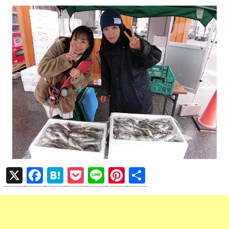
X
F
H
P
Li
Pi
共
a
at
o
n
nt
有
ce
e
ck
e
er
b
n
et
es