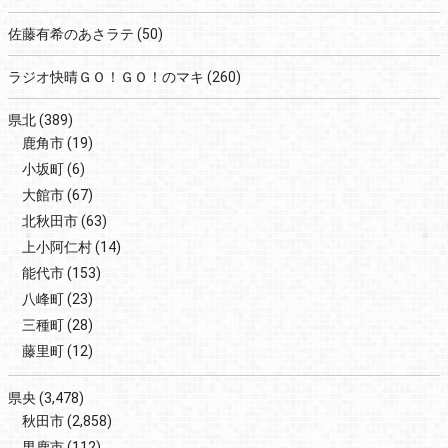
佐藤有希のあさラテ
(50)
ラジオ快晴ＧＯ！ＧＯ！のマキ
(260)
県北
(389)
鹿角市
(19)
小坂町
(6)
大館市
(67)
北秋田市
(63)
上小阿仁村
(14)
能代市
(153)
八峰町
(23)
三種町
(28)
藤里町
(12)
県央
(3,478)
秋田市
(2,858)
男鹿市
(112)