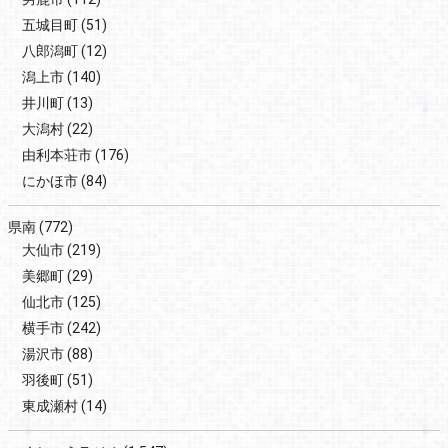
五城目町
(51)
八郎潟町
(12)
潟上市
(140)
井川町
(13)
大潟村
(22)
由利本荘市
(176)
にかほ市
(84)
県南
(772)
大仙市
(219)
美郷町
(29)
仙北市
(125)
横手市
(242)
湯沢市
(88)
羽後町
(51)
東成瀬村
(14)