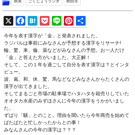
県央
ごくじょうラジオ
秋田市
X
F
H
P
Li
Pi
共
a
at
o
n
nt
有
今年を表す漢字が「金」と発表されました。
ce
e
ck
e
er
ラジパルは事前にみなさんが予想する漢字をリサーチ!
b
n
et
es
輪、驚、来、倫、薬などがみなさんの予想。お一人だけ
o
a
t
「金」と答えた方がいました。大正解！
そして、この１年を過ごして自分を表す漢字は？とインタ
o
ビュー。
k
波、嵐、和、休、驚、馬などなどみなさんからたくさんの
漢字が出てきました。
そしてまるごと市場の駐車場でハタハタを箱売りしていた
オオタカ水産のみずほさんに今年の漢字をうかがいまし
た。
ずばり「騒」とのこと。理由を聞いたら今年商売を始めて
ばたばたと忙しかったからとの事！
みなんさんの今年の漢字は？？？