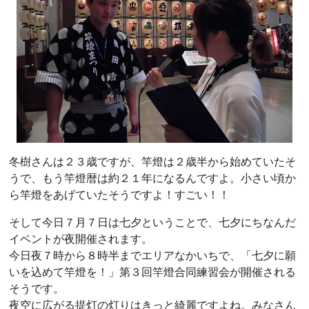
冬樹さんは２３歳ですが、竿燈は２歳半から始めていたそ
うで、もう竿燈暦は約２１年になるんですよ。小さい頃か
ら竿燈をあげていたそうですよ！すごい！！
そして今日７月７日は七夕ということで、七夕にちなんだ
イベントが夜開催されます。
今日夜７時から８時半までエリアなかいちで、「七夕に願
いを込めて竿燈を！」第３回竿燈合同練習会が開催される
そうです。
夜空に広がる提灯の灯りはきっと綺麗ですよね。みなさん