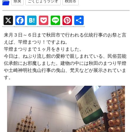
県央
ごくじょうラジオ
秋田市
X
F
H
P
Li
Pi
共
a
at
o
n
nt
有
来月３日～６日まで秋田市で行われる伝統行事のお祭と言
ce
e
ck
e
er
えば、竿燈まつり！ですよね。
b
n
et
es
竿燈まつりまで１ヶ月をきりました。
o
a
t
今日は、ねぶり流し館の愛称で親しまれている、民俗芸能
伝承館にお邪魔しました。建物の中には秋田のまつり竿燈
o
や土崎神明社曳山行事の曳山、梵天などが展示されていま
k
す。