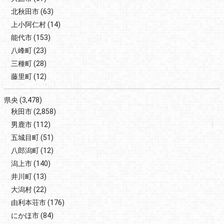
北秋田市
(63)
上小阿仁村
(14)
能代市
(153)
八峰町
(23)
三種町
(28)
藤里町
(12)
県央
(3,478)
秋田市
(2,858)
男鹿市
(112)
五城目町
(51)
八郎潟町
(12)
潟上市
(140)
井川町
(13)
大潟村
(22)
由利本荘市
(176)
にかほ市
(84)