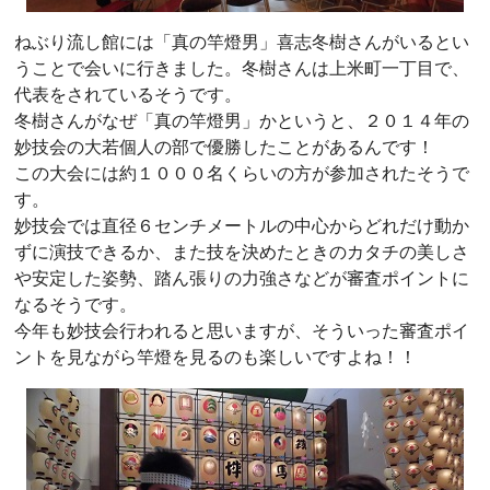
ねぶり流し館には「真の竿燈男」喜志冬樹さんがいるとい
うことで会いに行きました。冬樹さんは上米町一丁目で、
代表をされているそうです。
冬樹さんがなぜ「真の竿燈男」かというと、２０１４年の
妙技会の大若個人の部で優勝したことがあるんです！
この大会には約１０００名くらいの方が参加されたそうで
す。
妙技会では直径６センチメートルの中心からどれだけ動か
ずに演技できるか、また技を決めたときのカタチの美しさ
や安定した姿勢、踏ん張りの力強さなどが審査ポイントに
なるそうです。
今年も妙技会行われると思いますが、そういった審査ポイ
ントを見ながら竿燈を見るのも楽しいですよね！！