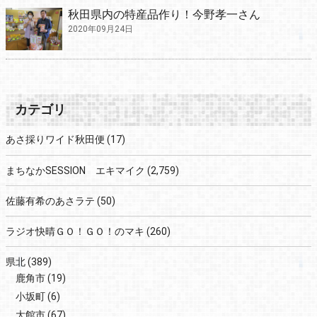
秋田県内の特産品作り！今野孝一さん
2020年09月24日
カテゴリ
あさ採りワイド秋田便
(17)
まちなかSESSION エキマイク
(2,759)
佐藤有希のあさラテ
(50)
ラジオ快晴ＧＯ！ＧＯ！のマキ
(260)
県北
(389)
鹿角市
(19)
小坂町
(6)
大館市
(67)