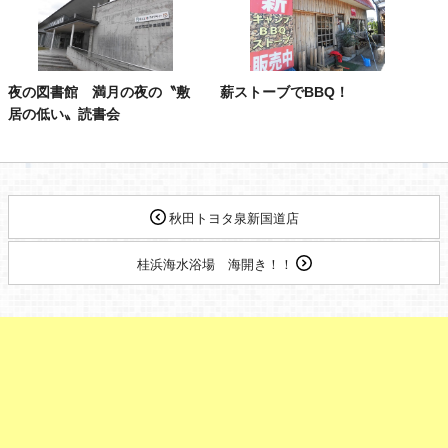
夜の図書館 満月の夜の〝敷
薪ストーブでBBQ！
居の低い〟読書会
秋田トヨタ泉新国道店
桂浜海水浴場 海開き！！