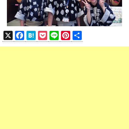
X
F
H
P
Li
Pi
共
a
at
o
n
nt
有
ce
e
ck
e
er
b
n
et
es
o
a
t
o
k