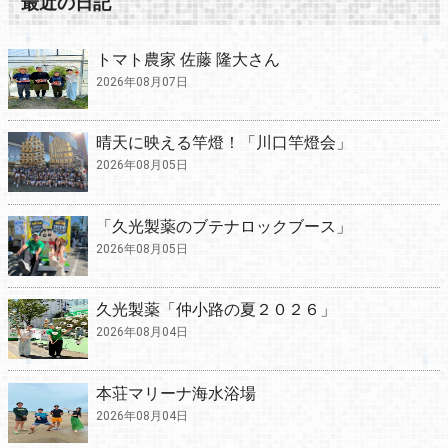
最近の日記
トマト農家 佐藤 隆大さん
2026年08月07日
晴天に映える竿燈！「川口竿燈会」
2026年08月05日
「久光製薬のブテナロックブース」
2026年08月05日
久光製薬「仲小路の夏２０２６」
2026年08月04日
本荘マリーナ海水浴場
2026年08月04日