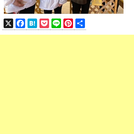
X
F
H
P
Li
Pi
共
a
at
o
n
nt
有
ce
e
ck
e
er
b
n
et
es
o
a
t
o
k