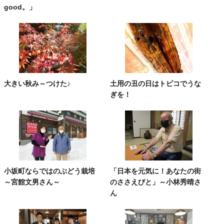
good。」
大きい秋み～つけた♪
土用の丑の日はトピコでうな
ぎを！
小坂町ならではのぶどう栽培
「日本を元気に！あなたの街
～宮館文男さん～
のささえびと」～小林秀晴さ
ん