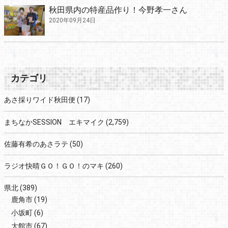
秋田県内の特産品作り！今野孝一さん
2020年09月24日
カテゴリ
あさ採りワイド秋田便
(17)
まちなかSESSION エキマイク
(2,759)
佐藤有希のあさラテ
(50)
ラジオ快晴ＧＯ！ＧＯ！のマキ
(260)
県北
(389)
鹿角市
(19)
小坂町
(6)
大館市
(67)