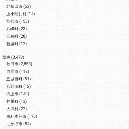
北秋田市
(63)
上小阿仁村
(14)
能代市
(153)
八峰町
(23)
三種町
(28)
藤里町
(12)
県央
(3,478)
秋田市
(2,858)
男鹿市
(112)
五城目町
(51)
八郎潟町
(12)
潟上市
(140)
井川町
(13)
大潟村
(22)
由利本荘市
(176)
にかほ市
(84)