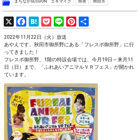
まちなかSESSION エキマイク
県央
秋田市
X
F
H
P
Li
Pi
共
a
at
o
n
nt
有
2022年11月22日（火）放送
ce
e
ck
e
er
あやえです。秋田市御所野にある「フレスポ御所野」に行
b
n
et
es
ってきました！
o
a
t
フレスポ御所野、1階の特設会場では、今月19日～来月11
日（日）まで、「ふれあいアニマルＶＲフェス」が開かれ
o
ています。
k